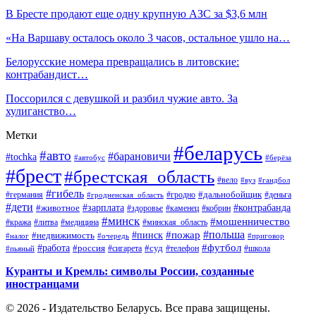
В Бресте продают еще одну крупную АЗС за $3,6 млн
«На Варшаву осталось около 3 часов, остальное ушло на…
Белорусские номера превращались в литовские:
контрабандист…
Поссорился с девушкой и разбил чужие авто. За
хулиганство…
Метки
#беларусь
#авто
#барановичи
#tochka
#автобус
#берёза
#брест
#брестская_область
#вело
#вуз
#гандбол
#гибель
#дальнобойщик
#германия
#гродно
#гродненская_область
#деньга
#дети
#зарплата
#животное
#контрабанда
#здоровье
#каменец
#кобрин
#минск
#мошенничество
#кража
#литва
#медицина
#минская_область
#пожар
#польша
#пинск
#недвижимость
#налог
#приговор
#очередь
#работа
#футбол
#суд
#россия
#телефон
#пьяный
#сигарета
#школа
Куранты и Кремль: символы России, созданные
иностранцами
© 2026 - Издательство Беларусь. Все права защищены.