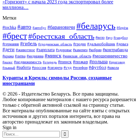
«Горизонт» с начала 2023 года экспортировал более
миллиона…
Метки
#беларусь
#авто
#барановичи
#tochka
#автобус
#берёза
#брест
#брестская_область
#вело
#вуз
#гандбол
#гибель
#дальнобойщик
#германия
#гродно
#гродненская_область
#деньга
#дети
#зарплата
#животное
#контрабанда
#здоровье
#каменец
#кобрин
#минск
#мошенничество
#кража
#литва
#медицина
#минская_область
#пожар
#польша
#пинск
#недвижимость
#налог
#приговор
#очередь
#работа
#футбол
#суд
#россия
#телефон
#пьяный
#сигарета
#школа
Куранты и Кремль: символы России, созданные
иностранцами
© 2026 - Издательство Беларусь. Все права защищены.
Любое копирование материалов с нашего ресурса разрешается
только с обратной активной ссылкой на страницу статьи.
Все материалы опубликованные на сайте взяты с открытых
источников и других порталов интернета, все права на
авторство принадлежат их законным владельцам.
Sign in