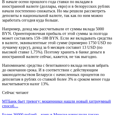
В начале осени прошлого года ставки по вкладам в
иностранной валюте (доллары, евро) и в белорусских рублях
начали постепенно снижаться. Но мы решили рассмотреть
депозиты в национальной валюте, так как по ним можно
заработать сегодня куда больше.
Например, доход мы рассчитывали от суммы вклада 5000
BYN. Ориентировочная прибыль от этой суммы за полгода
может составлять 159–188 BYN. Если же вкладывать средства
в валюте, эквивалентные этой сумме (примерно 1750 USD по
лучшему курсу), доход за 6 месяцев составит 13 USD (по
высокой ставке 1,75%). Поэтому хранить в банке деньги в
иностранной валюте сейчас, кажется, не так выгодно.
Напоминаем: средства с безотзывного вклада нельзя забрать
до окончания срока. И в соответствии с действующим
законодательством Беларуси с начисленных процентов по
депозитам в рублях со ставкой более 3% и сроком менее года
высчитывается налог 13%.
Сейчас читают
МТБанк бьет тревогу: мошенники нашли новый хитроумный
способ…
Более 36000 рублей – кому в Минске начислили такую