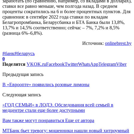
заработать (по сравнению, например, со вкладами в долларах),
ставки все равно меньше, чем полгода назад. В среднем
проценты сократились на 6 и более процентных пунктов. Для
сравнения: в сентябре 2022 года ставки по вкладам
Белагропромбанка, Беларусбанка и БТА Банка были 13,8%,
13,7% и 14,5% соответственно; сейчас – 7%, 7,2% и 8,5%
(разница 6%–6,8%).
Источник:
onlinebrest.by
#банк
#беларусь
0
Поделится
VK
OK.ru
Facebook
Twitter
WhatsApp
Telegram
Viber
Предыдущая запись
В «Евроопте» появились розовые лимоны
Следующая запись
«ГОД СЕМЬИ» в ЛОДЭ. Обследования всей семьей в
медцентре стали еще более доступными
Вам также могут понравиться
Еще от автора
МТБанк бьет тревогу: мошенники нашли новый хитроумный