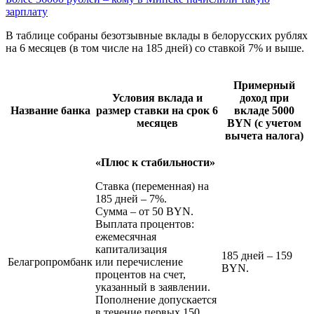
зарплату
В таблице собраны безотзывные вклады в белорусских рублях
на 6 месяцев (в том числе на 185 дней) со ставкой 7% и выше.
Примерный
Условия вклада и
доход при
Название банка
размер ставки на срок 6
вкладе 5000
месяцев
BYN (с учетом
вычета налога)
«Плюс к стабильности»
Ставка (переменная) на
185 дней – 7%.
Сумма – от 50 BYN.
Выплата процентов:
ежемесячная
капитализация
185 дней – 159
Белагропромбанк
или перечисление
BYN.
процентов на счет,
указанный в заявлении.
Пополнение допускается
в течение первых 150