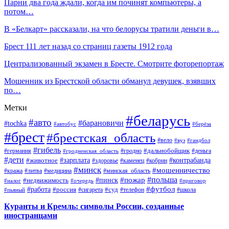
Парни два года ждали, когда им починят компьютеры, а
потом…
В «Белкарт» рассказали, на что белорусы тратили деньги в…
Брест 111 лет назад со страниц газеты 1912 года
Централизованный экзамен в Бресте. Смотрите фоторепортаж
Мошенник из Брестской области обманул девушек, взявших
по…
Метки
#беларусь
#авто
#барановичи
#tochka
#автобус
#берёза
#брест
#брестская_область
#вело
#вуз
#гандбол
#гибель
#дальнобойщик
#германия
#гродно
#гродненская_область
#деньга
#дети
#зарплата
#животное
#контрабанда
#здоровье
#каменец
#кобрин
#минск
#мошенничество
#кража
#литва
#медицина
#минская_область
#пожар
#польша
#пинск
#недвижимость
#налог
#приговор
#очередь
#работа
#футбол
#суд
#россия
#телефон
#пьяный
#сигарета
#школа
Куранты и Кремль: символы России, созданные
иностранцами