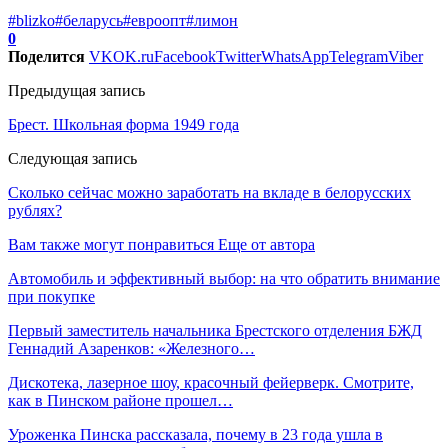
#blizko
#беларусь
#евроопт
#лимон
0
Поделится
VK
OK.ru
Facebook
Twitter
WhatsApp
Telegram
Viber
Предыдущая запись
Брест. Школьная форма 1949 года
Следующая запись
Сколько сейчас можно заработать на вкладе в белорусских
рублях?
Вам также могут понравиться
Еще от автора
Автомобиль и эффективный выбор: на что обратить внимание
при покупке
Первый заместитель начальника Брестского отделения БЖД
Геннадий Азаренков: «Железного…
Дискотека, лазерное шоу, красочный фейерверк. Смотрите,
как в Пинском районе прошел…
Уроженка Пинска рассказала, почему в 23 года ушла в