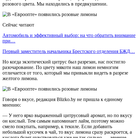
розового цвета. Мы находились в предвкушении.
Сейчас читают
Автомобиль и эффективный выбор: на что обратить внимание
при…
Первый заместитель начальника Брестского отделения БЖД…
Но когда экзотический цитрус был разрезан, нас постигло
разочарование. По цвету мякоти наш лимон немногим
отличается от того, который мы привыкли видеть в разрезе
желтого лимона.
Говоря о вкусе, редакция Blizko.by не пришла к единому
мнению:
— У него ярко выраженный цитрусовый аромат, но по вкусу
он кислый. Тем самым напоминает лайм, поэтому можно
смело покупать, например, к текиле. Если добавить
небольшой кусочек в чай, то вкус лимона сразу раскроется, а
кислота будет чувствоваться уже не так сильно, — мнение