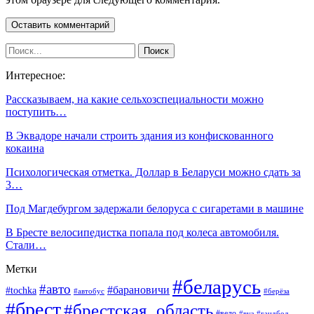
Интересное:
Рассказываем, на какие сельхозспециальности можно
поступить…
В Эквадоре начали строить здания из конфискованного
кокаина
Психологическая отметка. Доллар в Беларуси можно сдать за
3…
Под Магдебургом задержали белоруса с сигаретами в машине
В Бресте велосипедистка попала под колеса автомобиля.
Стали…
Метки
#беларусь
#авто
#барановичи
#tochka
#автобус
#берёза
#брест
#брестская_область
#вело
#вуз
#гандбол