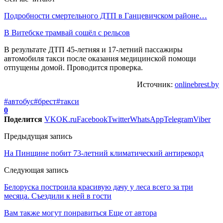
Подробности смертельного ДТП в Ганцевичском районе…
В Витебске трамвай сошёл с рельсов
В результате ДТП 45-летняя и 17-летний пассажиры
автомобиля такси после оказания медицинской помощи
отпущены домой. Проводится проверка.
Источник:
onlinebrest.by
#автобус
#брест
#такси
0
Поделится
VK
OK.ru
Facebook
Twitter
WhatsApp
Telegram
Viber
Предыдущая запись
На Пинщине побит 73-летний климатический антирекорд
Следующая запись
Белоруска построила красивую дачу у леса всего за три
месяца. Съездили к ней в гости
Вам также могут понравиться
Еще от автора