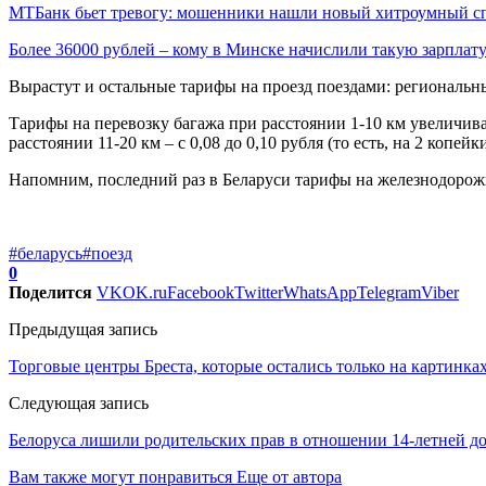
МТБанк бьет тревогу: мошенники нашли новый хитроумный 
Более 36000 рублей – кому в Минске начислили такую зарплат
Вырастут и остальные тарифы на проезд поездами: региональны
Тарифы на перевозку багажа при расстоянии 1-10 км увеличиваются
расстоянии 11-20 км – с 0,08 до 0,10 рубля (то есть, на 2 копейки
Напомним, последний раз в Беларуси тарифы на железнодорож
#беларусь
#поезд
0
Поделится
VK
OK.ru
Facebook
Twitter
WhatsApp
Telegram
Viber
Предыдущая запись
Торговые центры Бреста, которые остались только на картинка
Следующая запись
Белоруса лишили родительских прав в отношении 14-летней до
Вам также могут понравиться
Еще от автора