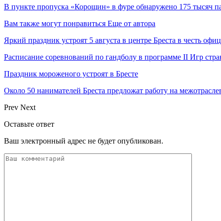
В пункте пропуска «Корощин» в фуре обнаружено 175 тысяч па
Вам также могут понравиться
Еще от автора
Яркий праздник устроят 5 августа в центре Бреста в честь оф
Расписание соревнований по гандболу в программе II Игр ст
Праздник мороженого устроят в Бресте
Около 50 нанимателей Бреста предложат работу на межотрасл
Prev
Next
Оставьте ответ
Ваш электронный адрес не будет опубликован.