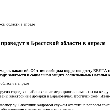
кой области в апреле
проведут в Брестской области в апреле
рмарок вакансий. Об этом сообщила корреспонденту БЕЛТА г
руду, занятости и социальной защите облисполкома Наталья 
ругих городах и районах такие мероприятия намечены на вторую
ованы электронные ярмарки в Барановичах, Дрогичинском, Иван
vacancy.by. Работники кадровой службы ответят на вопросы сои
собеседование в режиме реального времени.