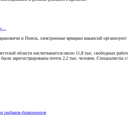
ан…
 Барановичи и Пинск, электронные ярмарки вакансий организую
стской области насчитывается около 11,8 тыс. свободных рабочи
 были зарегистрированы почти 2,2 тыс. человек. Специалисты с
ли рыбаков-браконьеров