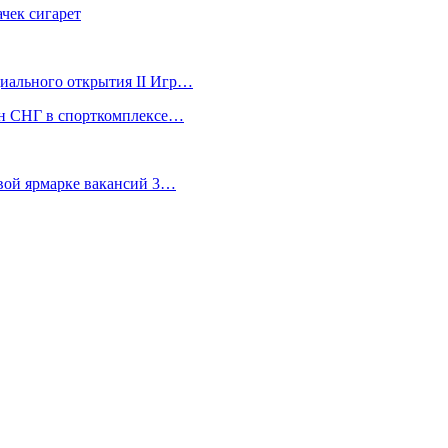
чек сигарет
ициального открытия II Игр…
ран СНГ в спорткомплексе…
евой ярмарке вакансий 3…