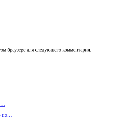
том браузере для следующего комментария.
 в…
ю по…