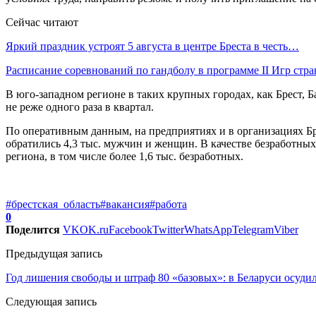
Сейчас читают
Яркий праздник устроят 5 августа в центре Бреста в честь…
Расписание соревнований по гандболу в программе II Игр стр
В юго-западном регионе в таких крупных городах, как Брест,
не реже одного раза в квартал.
По оперативным данным, на предприятиях и в организациях Бре
обратились 4,3 тыс. мужчин и женщин. В качестве безработных
региона, в том числе более 1,6 тыс. безработных.
#брестская_область
#вакансия
#работа
0
Поделится
VK
OK.ru
Facebook
Twitter
WhatsApp
Telegram
Viber
Предыдущая запись
Год лишения свободы и штраф 80 «базовых»: в Беларуси осуди
Следующая запись