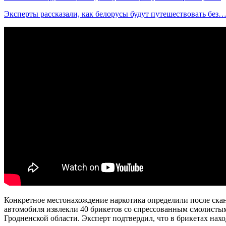
Эксперты рассказали, как белорусы будут путешествовать без
Конкретное местонахождение наркотика определили после ска
автомобиля извлекли 40 брикетов со спрессованным смолистым
Гродненской области. Эксперт подтвердил, что в брикетах нах