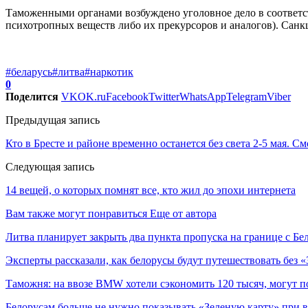
Таможенными органами возбуждено уголовное дело в соответств
психотропных веществ либо их прекурсоров и аналогов). Санкц
#беларусь
#литва
#наркотик
0
Поделится
VK
OK.ru
Facebook
Twitter
WhatsApp
Telegram
Viber
Предыдущая запись
Кто в Бресте и районе временно останется без света 2-5 мая. См
Следующая запись
14 вещей, о которых помнят все, кто жил до эпохи интернета
Вам также могут понравиться
Еще от автора
Литва планирует закрыть два пункта пропуска на границе с Бе
Эксперты рассказали, как белорусы будут путешествовать без 
Таможня: на ввозе BMW хотели сэкономить 120 тысяч, могут п
Белорусам больше не нужно показывать «Зеленую карту» при в