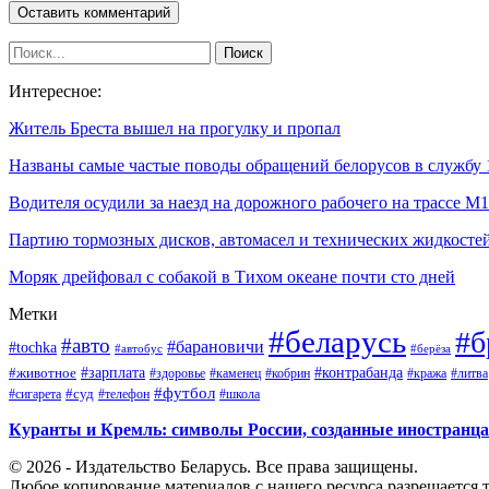
Интересное:
Житель Бреста вышел на прогулку и пропал
Названы самые частые поводы обращений белорусов в службу 
Водителя осудили за наезд на дорожного рабочего на трассе М1
Партию тормозных дисков, автомасел и технических жидкост
Моряк дрейфовал с собакой в Тихом океане почти сто дней
Метки
#беларусь
#б
#авто
#барановичи
#tochka
#автобус
#берёза
#зарплата
#животное
#контрабанда
#здоровье
#каменец
#кобрин
#кража
#литва
#футбол
#суд
#телефон
#сигарета
#школа
Куранты и Кремль: символы России, созданные иностранц
© 2026 - Издательство Беларусь. Все права защищены.
Любое копирование материалов с нашего ресурса разрешается т