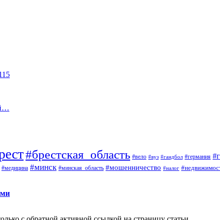
115
ей…
рест
#брестская_область
#
#вело
#германия
#вуз
#гандбол
#минск
#мошенничество
#недвижимос
#медицина
#минская_область
#налог
ами
олько с обратной активной ссылкой на страницу статьи.