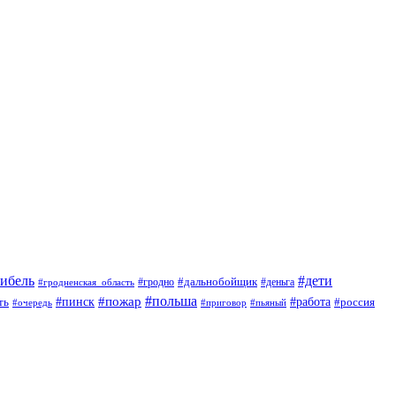
гибель
#дети
#дальнобойщик
#гродно
#гродненская_область
#деньга
#пожар
#польша
#пинск
#работа
ть
#россия
#приговор
#пьяный
#очередь