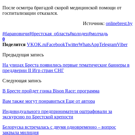
После осмотра бригадой скорой медицинской помощи от
госпитализации отказался.
Источник:
onlinebrest.by
#барановичи
#брестская_область
#колодец
#молчадь
0
Поделится
VK
OK.ru
Facebook
Twitter
WhatsApp
Telegram
Viber
Предыдущая запись
На улицах Бреста появились первые тематические баннеры в
преддверии II Игр стран СНГ
Следующая запись
В Бресте пройдет гонка Bison Race: программа
Вам также могут понравиться
Еще от автора
Индивидуального предпринимателя оштрафовали за
экскурсию по Брестской крепости
Белоруска встречалась с двумя одновременно – вопрос
закрыла милиция