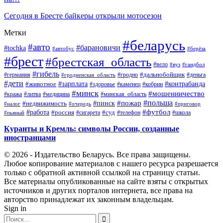
Сегодня в Бресте байкеры открыли мотосезон
Метки
#беларусь
#авто
#барановичи
#tochka
#автобус
#берёза
#брест
#брестская_область
#вело
#вуз
#гандбол
#гибель
#дальнобойщик
#германия
#гродно
#гродненская_область
#деньга
#дети
#зарплата
#животное
#контрабанда
#здоровье
#каменец
#кобрин
#минск
#мошенничество
#кража
#литва
#медицина
#минская_область
#пожар
#польша
#пинск
#недвижимость
#налог
#приговор
#очередь
#работа
#футбол
#суд
#россия
#телефон
#пьяный
#сигарета
#школа
Куранты и Кремль: символы России, созданные
иностранцами
© 2026 - Издательство Беларусь. Все права защищены.
Любое копирование материалов с нашего ресурса разрешается
только с обратной активной ссылкой на страницу статьи.
Все материалы опубликованные на сайте взяты с открытых
источников и других порталов интернета, все права на
авторство принадлежат их законным владельцам.
Sign in