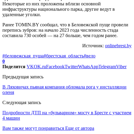
Некоторые из них проложены вблизи основной
инфраструктуры национального парка, другие ведут в
удаленные уголки.
Ранее TOMIN.BY сообщал, что в Беловежской пуще провели
перепись зубров: на начало 2023 года численность стада
составила 730 особей — на 27 больше, чем годом ранее.
Источник:
onlinebrest.by
#беловежская_пуща
#брестская_область
#вело
0
Поделится
VK
OK.ru
Facebook
Twitter
WhatsApp
Telegram
Viber
Предыдущая запись
В Ляховичах пьяная компания обломала рога у инсталляции
оленя
Следующая запись
Подробности ДТП на «бульварном» мосту в Бресте с участием
4 машин
Вам также могут понравиться
Еще от автора