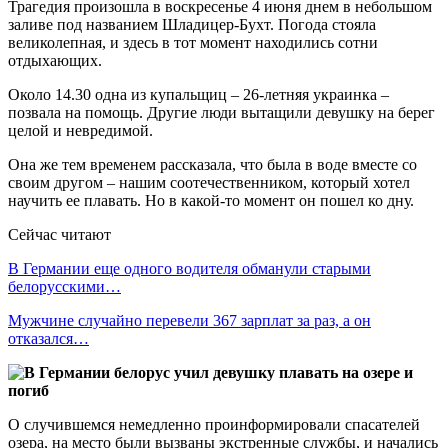
Трагедия произошла в воскресенье 4 июня днем в небольшом
заливе под названием Шладицер-Бухт. Погода стояла
великолепная, и здесь в тот момент находились сотни
отдыхающих.
Около 14.30 одна из купальщиц – 26-летняя украинка –
позвала на помощь. Другие люди вытащили девушку на берег
целой и невредимой.
Она же тем временем рассказала, что была в воде вместе со
своим другом – нашим соотечественником, который хотел
научить ее плавать. Но в какой-то момент он пошел ко дну.
Сейчас читают
В Германии еще одного водителя обманули старыми
белорусскими…
Мужчине случайно перевели 367 зарплат за раз, а он
отказался…
О случившемся немедленно проинформировали спасателей
озера, на место были вызваны экстренные службы, и начались