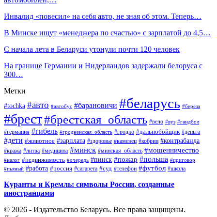
Инвалид «повесил» на себя авто, не зная об этом. Теперь…
В Минске ищут «менеджера по счастью» с зарплатой до 4,5…
С начала лета в Беларуси утонули почти 120 человек
На границе Германии и Нидерландов задержали белоруса с
300…
Метки
#беларусь
#авто
#барановичи
#tochka
#автобус
#берёза
#брест
#брестская_область
#вело
#вуз
#гандбол
#гибель
#дальнобойщик
#германия
#гродно
#гродненская_область
#деньга
#дети
#зарплата
#животное
#контрабанда
#здоровье
#каменец
#кобрин
#минск
#мошенничество
#кража
#литва
#медицина
#минская_область
#пожар
#польша
#пинск
#недвижимость
#налог
#приговор
#очередь
#работа
#футбол
#суд
#россия
#телефон
#пьяный
#сигарета
#школа
Куранты и Кремль: символы России, созданные
иностранцами
© 2026 - Издательство Беларусь. Все права защищены.