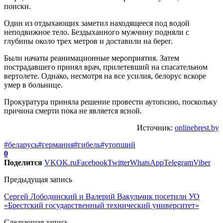
поиски.
Один из отдыхающих заметил находящееся под водой
неподвижное тело. Бездыханного мужчину подняли с
глубины около трех метров и доставили на берег.
Были начаты реанимационные мероприятия. Затем
пострадавшего принял врач, прилетевший на спасательном
вертолете. Однако, несмотря на все усилия, белорус вскоре
умер в больнице.
Прокуратура приняла решение провести аутопсию, поскольку
причина смерти пока не является ясной.
Источник:
onlinebrest.by
#беларусь
#германия
#гибель
#утопший
0
Поделится
VK
OK.ru
Facebook
Twitter
WhatsApp
Telegram
Viber
Предыдущая запись
Сергей Лободинский и Валерий Вакульчик посетили УО
«Брестский государственный технический университет»
Следующая запись