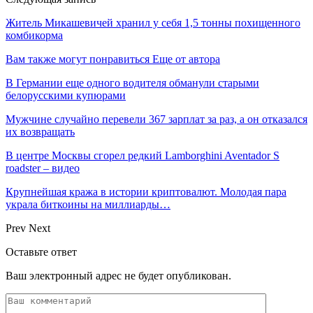
Житель Микашевичей хранил у себя 1,5 тонны похищенного
комбикорма
Вам также могут понравиться
Еще от автора
В Германии еще одного водителя обманули старыми
белорусскими купюрами
Мужчине случайно перевели 367 зарплат за раз, а он отказался
их возвращать
В центре Москвы сгорел редкий Lamborghini Aventador S
roadster – видео
Крупнейшая кража в истории криптовалют. Молодая пара
украла биткоины на миллиарды…
Prev
Next
Оставьте ответ
Ваш электронный адрес не будет опубликован.