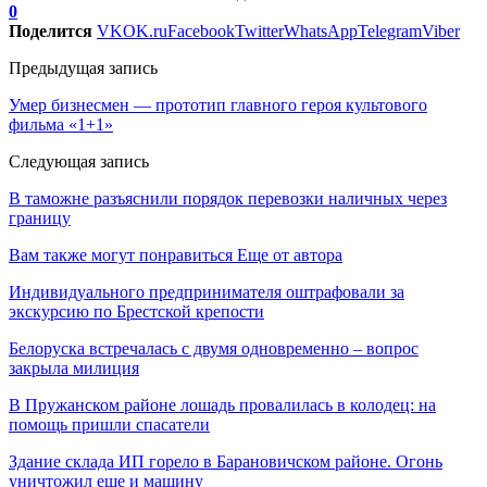
0
Поделится
VK
OK.ru
Facebook
Twitter
WhatsApp
Telegram
Viber
Предыдущая запись
Умер бизнесмен — прототип главного героя культового
фильма «1+1»
Следующая запись
В таможне разъяснили порядок перевозки наличных через
границу
Вам также могут понравиться
Еще от автора
Индивидуального предпринимателя оштрафовали за
экскурсию по Брестской крепости
Белоруска встречалась с двумя одновременно – вопрос
закрыла милиция
В Пружанском районе лошадь провалилась в колодец: на
помощь пришли спасатели
Здание склада ИП горело в Барановичском районе. Огонь
уничтожил еще и машину