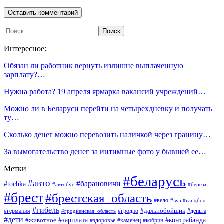
Интересное:
Обязан ли работник вернуть излишне выплаченную
зарплату?…
Нужна работа? 19 апреля ярмарка вакансий учреждений…
Можно ли в Беларуси перейти на четырехдневку и получать
ту…
Сколько денег можно перевозить наличкой через границу…
За вымогательство денег за интимные фото у бывшей ее…
Метки
#беларусь
#авто
#барановичи
#tochka
#автобус
#берёза
#брест
#брестская_область
#вело
#вуз
#гандбол
#гибель
#дальнобойщик
#германия
#гродно
#гродненская_область
#деньга
#дети
#зарплата
#животное
#контрабанда
#здоровье
#каменец
#кобрин