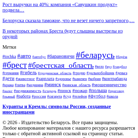
Рост выручки на 40%: компания «Савушкин продукт»
подвела…
Белоруска сказала таможне, что не везет ничего запретного,…
В некоторых районах Бреста будут слышны выстрелы из
орудий
Метки
#беларусь
#авто
#барановичи
#tochka
#автобус
#берёза
#брест
#брестская_область
#вело
#вуз
#гандбол
#гибель
#дальнобойщик
#германия
#гродно
#гродненская_область
#деньга
#дети
#зарплата
#животное
#контрабанда
#здоровье
#каменец
#кобрин
#минск
#мошенничество
#кража
#литва
#медицина
#минская_область
#пожар
#польша
#пинск
#недвижимость
#налог
#приговор
#очередь
#работа
#футбол
#суд
#россия
#телефон
#пьяный
#сигарета
#школа
Куранты и Кремль: символы России, созданные
иностранцами
© 2026 - Издательство Беларусь. Все права защищены.
Любое копирование материалов с нашего ресурса разрешается
только с обратной активной ссылкой на страницу статьи.