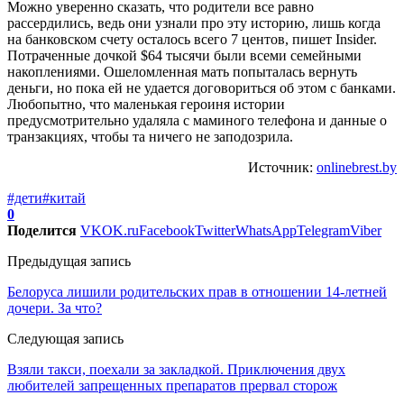
Можно уверенно сказать, что родители все равно
рассердились, ведь они узнали про эту историю, лишь когда
на банковском счету осталось всего 7 центов, пишет Insider.
Потраченные дочкой $64 тысячи были всеми семейными
накоплениями. Ошеломленная мать попыталась вернуть
деньги, но пока ей не удается договориться об этом с банками.
Любопытно, что маленькая героиня истории
предусмотрительно удаляла с маминого телефона и данные о
транзакциях, чтобы та ничего не заподозрила.
Источник:
onlinebrest.by
#дети
#китай
0
Поделится
VK
OK.ru
Facebook
Twitter
WhatsApp
Telegram
Viber
Предыдущая запись
Белоруса лишили родительских прав в отношении 14-летней
дочери. За что?
Следующая запись
Взяли такси, поехали за закладкой. Приключения двух
любителей запрещенных препаратов прервал сторож