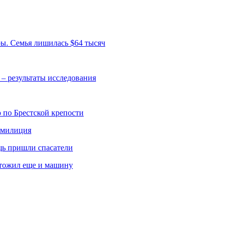
ры. Семья лишилась $64 тысяч
 – результаты исследования
 по Брестской крепости
а милиция
щь пришли спасатели
чтожил еще и машину