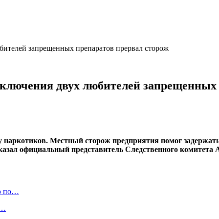
юбителей запрещенных препаратов прервал сторож
риключения двух любителей запрещенных
у наркотиков. Местный сторож предприятия помог задержать
азал официальный представитель Следственного комитета А
ю по…
а…