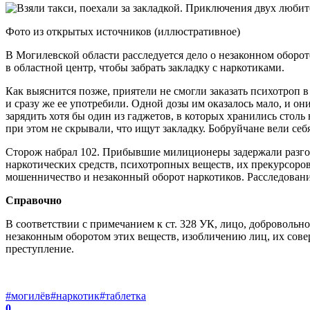
Фото из открытых источников (иллюстративное)
В Могилевской области расследуется дело о незаконном оборо
в областной центр, чтобы забрать закладку с наркотиками.
Как выяснится позже, приятели не смогли заказать психотроп в 
и сразу же ее употребили. Одной дозы им оказалось мало, и он
зарядить хотя бы один из гаджетов, в которых хранились сто
при этом не скрывали, что ищут закладку. Бобруйчане вели се
Сторож набрал 102. Прибывшие милиционеры задержали разгор
наркотических средств, психотропных веществ, их прекурсоров
мошенничество и незаконный оборот наркотиков. Расследовани
Справочно
В соответствии с примечанием к ст. 328 УК, лицо, доброволь
незаконным оборотом этих веществ, изобличению лиц, их сове
преступление.
#могилёв
#наркотик
#таблетка
0