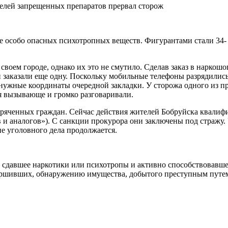
те особо опасных психотропных веществ. Фигурантами стали 34-
своем городе, однако их это не смутило. Сделав заказ в наркошо
и заказали еще одну. Поскольку мобильные телефоны разрядились,
ль нужные координаты очередной закладки. У сторожа одного из
бя вызывающе и громко разговаривали.
яченных граждан. Сейчас действия жителей Бобруйска квалифиц
 и аналогов»). С санкции прокурора они заключены под стражу. 
е уголовного дела продолжается.
но сдавшее наркотики или психотропы и активно способствовавш
ршивших, обнаружению имущества, добытого преступным путем, 