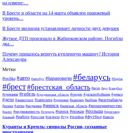
на измене:…
В Бресте и области на 14 марта объявлен оранжевый
уровень…
В Бресте милиция устанавливает личности двух девушек
Жуткое ДТП произошло в Жабинковском районе. Погибли
два…
Почему пришлось вернуть купленную машину? История
Александра
Метки
#беларусь
#авто
#барановичи
#tochka
#автобус
#берёза
#брест
#брестская_область
#вело
#вуз
#гандбол
#гибель
#дальнобойщик
#германия
#гродно
#гродненская_область
#деньга
#дети
#зарплата
#животное
#контрабанда
#здоровье
#каменец
#кобрин
#минск
#мошенничество
#кража
#литва
#медицина
#минская_область
#пожар
#польша
#пинск
#недвижимость
#налог
#приговор
#очередь
#работа
#футбол
#суд
#россия
#телефон
#пьяный
#сигарета
#школа
Куранты и Кремль: символы России, созданные
иностранцами