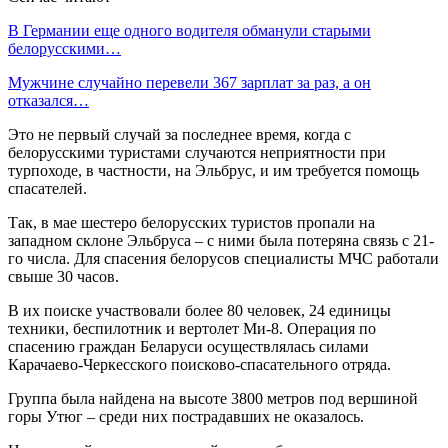
В Германии еще одного водителя обманули старыми
белорусскими…
Мужчине случайно перевели 367 зарплат за раз, а он
отказался…
Это не первый случай за последнее время, когда с
белорусскими туристами случаются неприятности при
турпоходе, в частности, на Эльбрус, и им требуется помощь
спасателей.
Так, в мае шестеро белорусских туристов пропали на
западном склоне Эльбруса – с ними была потеряна связь с 21-
го числа. Для спасения белорусов специалисты МЧС работали
свыше 30 часов.
В их поиске участвовали более 80 человек, 24 единицы
техники, беспилотник и вертолет Ми-8. Операция по
спасению граждан Беларуси осуществлялась силами
Карачаево-Черкесского поисково-спасательного отряда.
Группа была найдена на высоте 3800 метров под вершиной
горы Утюг – среди них пострадавших не оказалось.