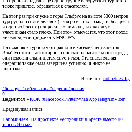
На прошлой неделе еще одной группе белорусских туристов
также пришлось обращаться к спасателям.
На этот раз при спуске с горы Эльбрус на высоте 5300 метров
тургруппа из пяти человек (четверо из них граждане Беларуси
и один из России) попросила о помощи, так как двум
участникам стало плохо. При этом отмечается, что этот поход
не был зарегистрирован в МЧС РФ.
На помощь к туристам отправились восемь специалистов
Эльбрусского высокогорного поисково-спасательного отряда,
они помогли альпинистам спуститься. Эта спасательная
операция также была завершена успешно, и никто не
пострадал.
Источник:
onlinebrest.by
#беларусь
#гибель
#гора
#падение
#россия
0
Поделится
VK
OK.ru
Facebook
Twitter
WhatsApp
Telegram
Viber
Предыдущая запись
Напоминаем! На проспекте Республики в Бресте вместо 80
теперь 60 км/ч