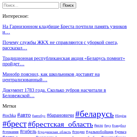
Интересное:
На Гарнизонном кладбище Бреста почтили память узников
и…
Почему службы ЖКХ не справляются с уборкой снега,
рассказал…
Традиционная республиканская акция «Беларусь помнит»
пройдет…
Минобр пояснил, как школьников доставят на
централизованный…
Документ 1783 года. Сколько зубров насчитали в
Беловежской…
Метки
#беларусь
#авто
#барановичи
#tochka
#автобус
#берёза
#брест
#брестская_область
#вело
#вуз
#гандбол
#гибель
#дальнобойщик
#германия
#гродно
#гродненская_область
#деньга