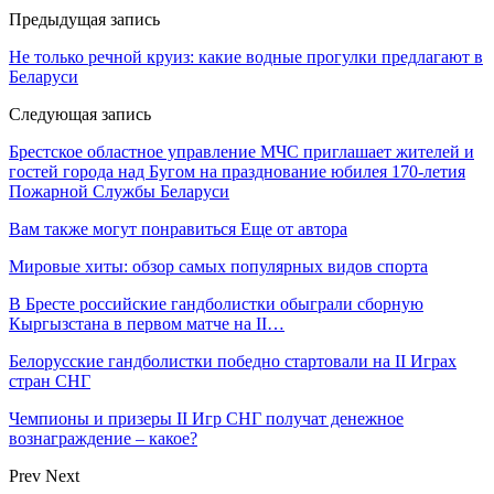
Предыдущая запись
Не только речной круиз: какие водные прогулки предлагают в
Беларуси
Следующая запись
Брестское областное управление МЧС приглашает жителей и
гостей города над Бугом на празднование юбилея 170-летия
Пожарной Службы Беларуси
Вам также могут понравиться
Еще от автора
Мировые хиты: обзор самых популярных видов спорта
В Бресте российские гандболистки обыграли сборную
Кыргызстана в первом матче на II…
Белорусские гандболистки победно стартовали на II Играх
стран СНГ
Чемпионы и призеры II Игр СНГ получат денежное
вознаграждение – какое?
Prev
Next