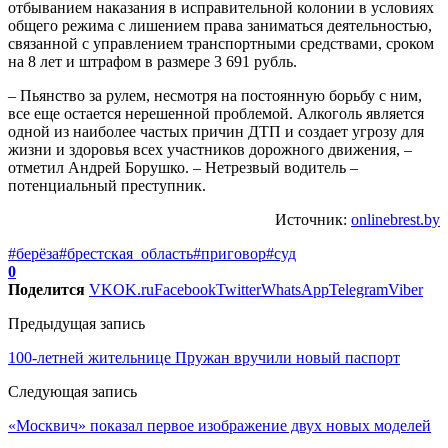
отбыванием наказания в исправительной колонии в условиях
общего режима с лишением права заниматься деятельностью,
связанной с управлением транспортными средствами, сроком
на 8 лет и штрафом в размере 3 691 рубль.
– Пьянство за рулем, несмотря на постоянную борьбу с ним,
все еще остается нерешенной проблемой. Алкоголь является
одной из наиболее частых причин ДТП и создает угрозу для
жизни и здоровья всех участников дорожного движения, –
отметил Андрей Борушко. – Нетрезвый водитель –
потенциальный преступник.
Источник:
onlinebrest.by
#берёза
#брестская_область
#приговор
#суд
0
Поделится
VK
OK.ru
Facebook
Twitter
WhatsApp
Telegram
Viber
Предыдущая запись
100-летней жительнице Пружан вручили новый паспорт
Следующая запись
«Москвич» показал первое изображение двух новых моделей