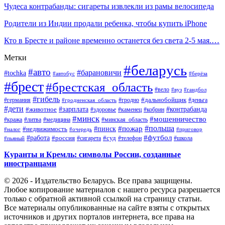
Чудеса контрабанды: сигареты извлекли из рамы велосипеда
Родители из Индии продали ребенка, чтобы купить iPhone
Кто в Бресте и районе временно останется без света 2-5 мая.…
Метки
#беларусь
#авто
#барановичи
#tochka
#автобус
#берёза
#брест
#брестская_область
#вело
#вуз
#гандбол
#гибель
#дальнобойщик
#германия
#гродно
#гродненская_область
#деньга
#дети
#зарплата
#животное
#контрабанда
#здоровье
#каменец
#кобрин
#минск
#мошенничество
#кража
#литва
#медицина
#минская_область
#пожар
#польша
#пинск
#недвижимость
#налог
#приговор
#очередь
#работа
#футбол
#суд
#россия
#телефон
#пьяный
#сигарета
#школа
Куранты и Кремль: символы России, созданные
иностранцами
© 2026 - Издательство Беларусь. Все права защищены.
Любое копирование материалов с нашего ресурса разрешается
только с обратной активной ссылкой на страницу статьи.
Все материалы опубликованные на сайте взяты с открытых
источников и других порталов интернета, все права на