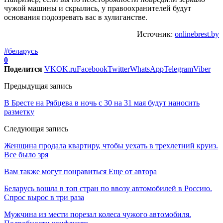
чужой машины и скрылись, у правоохранителей будут
основания подозревать вас в хулиганстве.
Источник:
onlinebrest.by
#беларусь
0
Поделится
VK
OK.ru
Facebook
Twitter
WhatsApp
Telegram
Viber
Предыдущая запись
В Бресте на Рябцева в ночь с 30 на 31 мая будут наносить
разметку
Следующая запись
Женщина продала квартиру, чтобы уехать в трехлетний круиз.
Все было зря
Вам также могут понравиться
Еще от автора
Беларусь вошла в топ стран по ввозу автомобилей в Россию.
Спрос вырос в три раза
Мужчина из мести порезал колеса чужого автомобиля.