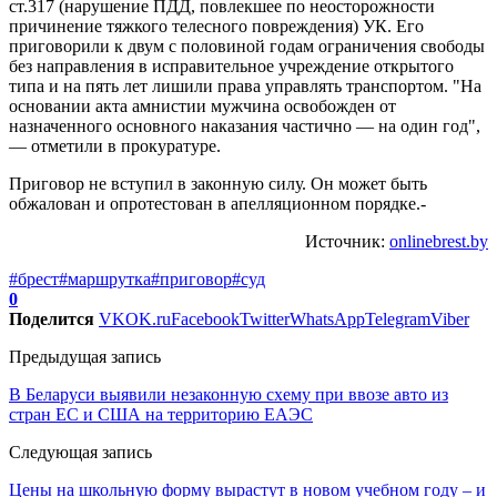
ст.317 (нарушение ПДД, повлекшее по неосторожности
причинение тяжкого телесного повреждения) УК. Его
приговорили к двум с половиной годам ограничения свободы
без направления в исправительное учреждение открытого
типа и на пять лет лишили права управлять транспортом. "На
основании акта амнистии мужчина освобожден от
назначенного основного наказания частично — на один год",
— отметили в прокуратуре.
Приговор не вступил в законную силу. Он может быть
обжалован и опротестован в апелляционном порядке.-
Источник:
onlinebrest.by
#брест
#маршрутка
#приговор
#суд
0
Поделится
VK
OK.ru
Facebook
Twitter
WhatsApp
Telegram
Viber
Предыдущая запись
В Беларуси выявили незаконную схему при ввозе авто из
стран ЕС и США на территорию ЕАЭС
Следующая запись
Цены на школьную форму вырастут в новом учебном году – и