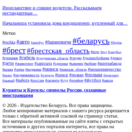
Инопланетяне и спящие водители. Рассказываем
нестандартные…
Начальница установила дома кондиционер, купленный для…
Метки
#беларусь
#авто
#барановичи
#tochka
#автобус
#берёза
#брест
#брестская_область
#вело
#вуз
#гандбол
#гибель
#дальнобойщик
#германия
#гродно
#гродненская_область
#деньга
#дети
#зарплата
#животное
#контрабанда
#здоровье
#каменец
#кобрин
#минск
#мошенничество
#кража
#литва
#медицина
#минская_область
#пожар
#польша
#пинск
#недвижимость
#налог
#приговор
#очередь
#работа
#футбол
#суд
#россия
#телефон
#пьяный
#сигарета
#школа
Куранты и Кремль: символы России, созданные
иностранцами
© 2026 - Издательство Беларусь. Все права защищены.
Любое копирование материалов с нашего ресурса разрешается
только с обратной активной ссылкой на страницу статьи.
Все материалы опубликованные на сайте взяты с открытых
источников и других порталов интернета, все права на
авторство принадлежат их законным владельцам.