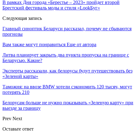
В рамках Дня города «Берестье – 2023» пройдет второй
Брестский фестиваль моды и стиля «LookБуг»
Следующая запись
Главный синоптик Беларуси рассказал, почему не сбываются
прогнозы
Вам также могут понравиться
Еще от автора
Литва планирует закрыть два пункта пропуска на границе с
Беларусью. Какие?
Эксперты рассказали, как белорусы будут путешествовать без
«Зеленой карты»
Таможня: на ввозе BMW хотели сэкономить 120 тысяч, могут
потерять 210
Белорусам больше не нужно показывать «Зеленую карту» при
выезде за границу
Prev
Next
Оставьте ответ