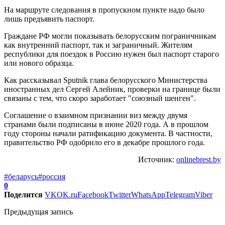
На маршруте следования в пропускном пункте надо было
лишь предъявить паспорт.
Граждане РФ могли показывать белорусским пограничникам
как внутренний паспорт, так и заграничный. Жителям
республики для поездок в Россию нужен был паспорт старого
или нового образца.
Как рассказывал Sputnik глава белорусского Министерства
иностранных дел Сергей Алейник, проверки на границе были
связаны с тем, что скоро заработает "союзный шенген".
Соглашение о взаимном признании виз между двумя
странами были подписаны в июне 2020 года. А в прошлом
году стороны начали ратификацию документа. В частности,
правительство РФ одобрило его в декабре прошлого года.
Источник:
onlinebrest.by
#беларусь
#россия
0
Поделится
VK
OK.ru
Facebook
Twitter
WhatsApp
Telegram
Viber
Предыдущая запись