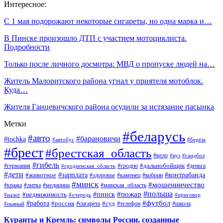
Интересное:
С 1 мая подорожают некоторые сигареты, но одна марка и…
В Пинске произошло ДТП с участием мотоциклиста.
Подробности
Только после личного досмотра: МВД о пропуске людей на…
Житель Малоритского района угнал у приятеля мотоблок.
Куда…
Жителя Ганцевичского района осудили за истязание пасынка
Метки
#беларусь
#авто
#барановичи
#tochka
#автобус
#берёза
#брест
#брестская_область
#вело
#вуз
#гандбол
#гибель
#дальнобойщик
#германия
#гродно
#гродненская_область
#деньга
#дети
#зарплата
#животное
#контрабанда
#здоровье
#каменец
#кобрин
#минск
#мошенничество
#кража
#литва
#медицина
#минская_область
#пожар
#польша
#пинск
#недвижимость
#налог
#приговор
#очередь
#работа
#футбол
#суд
#россия
#телефон
#пьяный
#сигарета
#школа
Куранты и Кремль: символы России, созданные