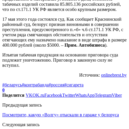
табачных изделий составила 85.805.136 российских рублей,
что по ст.171.1 УК РФ является особо крупным размером.
17 мая этого года состоялся суд. Как сообщает Краснинский
районный суд, белорус признан виновными в совершении
преступления, предусмотренного п.«б» ч.6 ст.171.1 УК РФ, с
учетом ряда смягчающих обстоятельств и отсутствия
отягчающих ему назначено наказание в виде штрафа в размере
400.000 рублей (около $5000. –
Прим. Автобизнеса
).
Изъятая табачная продукция на основании приговора суда
подлежит уничтожению. Приговор в законную силу не
вступил.
Источник:
onlinebrest.by
#беларусь
#контрабанда
#россия
#сигарета
0
Поделится
VK
OK.ru
Facebook
Twitter
WhatsApp
Telegram
Viber
Предыдущая запись
Посмотрите, какую «Волгу» отыскали в гараже у белоруса
Следующая запись