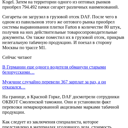
Kogel. Затем на территории одного из оптовых рынков
приобрел 794.492 пачки сигарет различных наименований.
Сигареты он загрузил в грузовой отсек DAF. После чего в
одном из павильонов этого же оптового рынка приобрел
системы выравнивания плитки Farton в количестве 80 штук,
получив на них действительные товаросопроводительные
документы. Он также поместил их в грузовой отсек, прикрыв
нелегальную табачную продукцию. И поехал в сторону
Москвы по трассе М1.
Сейчас читают
В Германии еще одного водителя обманули старыми
белорусскими…
Мужчине случайно перевели 367 зарплат за раз, а он
отказался…
На границе, в Красной Горке, DAF досмотрели сотрудники
ОКВОТ Смоленской таможни. Они и установили факт
перевозки немаркированной акцизными марками табачной
продукции.
Как следует из заключения специалиста, которое
представлено в материалах уголовного дела, стоимость