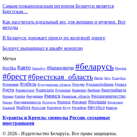
Самым пожароопасным регионом Беларуси является
Брестская…
Как рассчитать идеальный вес для женщин и мужчин. Вот
методы
В Беларуси дорожает проезд по железной дороге
Белорус выращивал в шкафу коноплю
Метки
#беларусь
#авто
#барановичи
#tochka
#автобус
#берёза
#брест
#брестская_область
#вело
#вуз
#гандбол
#гибель
#дальнобойщик
#германия
#гродно
#гродненская_область
#деньга
#дети
#зарплата
#животное
#контрабанда
#здоровье
#каменец
#кобрин
#минск
#мошенничество
#кража
#литва
#медицина
#минская_область
#пожар
#польша
#пинск
#недвижимость
#налог
#приговор
#очередь
#работа
#футбол
#суд
#россия
#телефон
#пьяный
#сигарета
#школа
Куранты и Кремль: символы России, созданные
иностранцами
© 2026 - Издательство Беларусь. Все права защищены.