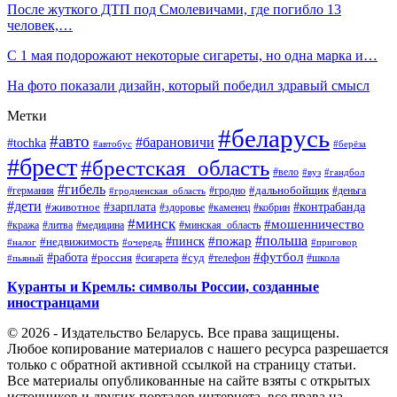
После жуткого ДТП под Смолевичами, где погибло 13
человек,…
С 1 мая подорожают некоторые сигареты, но одна марка и…
На фото показали дизайн, который победил здравый смысл
Метки
#беларусь
#авто
#барановичи
#tochka
#автобус
#берёза
#брест
#брестская_область
#вело
#вуз
#гандбол
#гибель
#дальнобойщик
#германия
#гродно
#гродненская_область
#деньга
#дети
#зарплата
#животное
#контрабанда
#здоровье
#каменец
#кобрин
#минск
#мошенничество
#кража
#литва
#медицина
#минская_область
#пожар
#польша
#пинск
#недвижимость
#налог
#приговор
#очередь
#работа
#футбол
#суд
#россия
#телефон
#пьяный
#сигарета
#школа
Куранты и Кремль: символы России, созданные
иностранцами
© 2026 - Издательство Беларусь. Все права защищены.
Любое копирование материалов с нашего ресурса разрешается
только с обратной активной ссылкой на страницу статьи.
Все материалы опубликованные на сайте взяты с открытых
источников и других порталов интернета, все права на