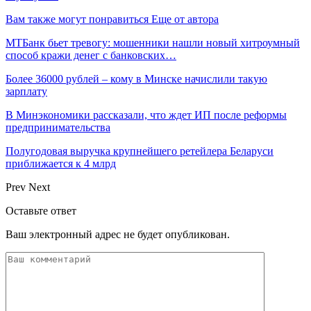
Вам также могут понравиться
Еще от автора
МТБанк бьет тревогу: мошенники нашли новый хитроумный
способ кражи денег с банковских…
Более 36000 рублей – кому в Минске начислили такую
зарплату
В Минэкономики рассказали, что ждет ИП после реформы
предпринимательства
Полугодовая выручка крупнейшего ретейлера Беларуси
приближается к 4 млрд
Prev
Next
Оставьте ответ
Ваш электронный адрес не будет опубликован.