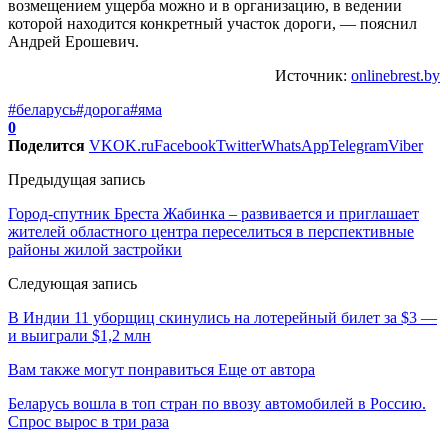
возмещением ущерба можно и в организацию, в ведении
которой находится конкретный участок дороги, — пояснил
Андрей Ерошевич.
Источник:
onlinebrest.by
#беларусь
#дорога
#яма
0
Поделится
VK
OK.ru
Facebook
Twitter
WhatsApp
Telegram
Viber
Предыдущая запись
Город-спутник Бреста Жабинка – развивается и приглашает
жителей областного центра переселиться в перспективные
районы жилой застройки
Следующая запись
В Индии 11 уборщиц скинулись на лотерейный билет за $3 —
и выиграли $1,2 млн
Вам также могут понравиться
Еще от автора
Беларусь вошла в топ стран по ввозу автомобилей в Россию.
Спрос вырос в три раза