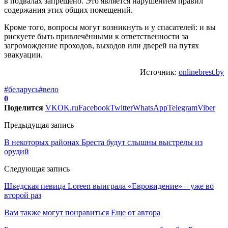
в подвалах запрещено. Это является нарушением правил
содержания этих общих помещений.
Кроме того, вопросы могут возникнуть и у спасателей: и вы
рискуете быть привлечёнными к ответственности за
загромождение проходов, выходов или дверей на путях
эвакуации.
Источник:
onlinebrest.by
#беларусь
#вело
0
Поделится
VK
OK.ru
Facebook
Twitter
WhatsApp
Telegram
Viber
Предыдущая запись
В некоторых районах Бреста будут слышны выстрелы из
орудий
Следующая запись
Шведская певица Loreen выиграла «Евровидение» – уже во
второй раз
Вам также могут понравиться
Еще от автора