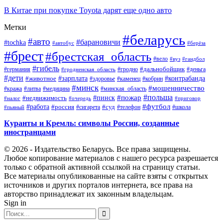
В Китае при покупке Toyota дарят еще одно авто
Метки
#беларусь
#авто
#барановичи
#tochka
#автобус
#берёза
#брест
#брестская_область
#вело
#вуз
#гандбол
#гибель
#дальнобойщик
#германия
#гродно
#гродненская_область
#деньга
#дети
#зарплата
#животное
#контрабанда
#здоровье
#каменец
#кобрин
#минск
#мошенничество
#кража
#литва
#медицина
#минская_область
#пожар
#польша
#пинск
#недвижимость
#налог
#приговор
#очередь
#работа
#футбол
#суд
#россия
#телефон
#пьяный
#сигарета
#школа
Куранты и Кремль: символы России, созданные
иностранцами
© 2026 - Издательство Беларусь. Все права защищены.
Любое копирование материалов с нашего ресурса разрешается
только с обратной активной ссылкой на страницу статьи.
Все материалы опубликованные на сайте взяты с открытых
источников и других порталов интернета, все права на
авторство принадлежат их законным владельцам.
Sign in