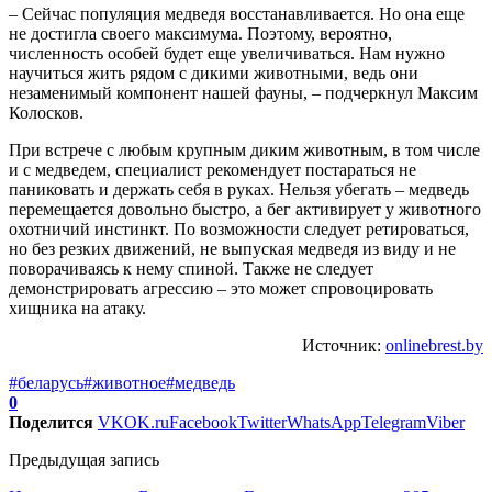
– Сейчас популяция медведя восстанавливается. Но она еще
не достигла своего максимума. Поэтому, вероятно,
численность особей будет еще увеличиваться. Нам нужно
научиться жить рядом с дикими животными, ведь они
незаменимый компонент нашей фауны, – подчеркнул Максим
Колосков.
При встрече с любым крупным диким животным, в том числе
и с медведем, специалист рекомендует постараться не
паниковать и держать себя в руках. Нельзя убегать – медведь
перемещается довольно быстро, а бег активирует у животного
охотничий инстинкт. По возможности следует ретироваться,
но без резких движений, не выпуская медведя из виду и не
поворачиваясь к нему спиной. Также не следует
демонстрировать агрессию – это может спровоцировать
хищника на атаку.
Источник:
onlinebrest.by
#беларусь
#животное
#медведь
0
Поделится
VK
OK.ru
Facebook
Twitter
WhatsApp
Telegram
Viber
Предыдущая запись