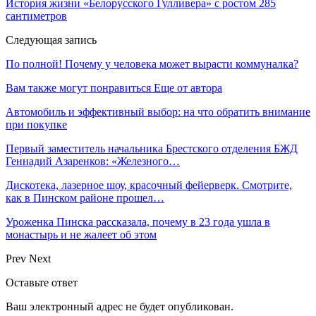
История жизни «Белорусского Гулливера» с ростом 285
сантиметров
Следующая запись
По полной! Почему у человека может вырасти коммуналка?
Вам также могут понравиться
Еще от автора
Автомобиль и эффективный выбор: на что обратить внимание
при покупке
Первый заместитель начальника Брестского отделения БЖД
Геннадий Азаренков: «Железного…
Дискотека, лазерное шоу, красочный фейерверк. Смотрите,
как в Пинском районе прошел…
Уроженка Пинска рассказала, почему в 23 года ушла в
монастырь и не жалеет об этом
Prev
Next
Оставьте ответ
Ваш электронный адрес не будет опубликован.