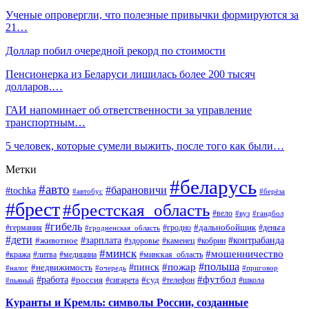
Ученые опровергли, что полезные привычки формируются за
21…
Доллар побил очередной рекорд по стоимости
Пенсионерка из Беларуси лишилась более 200 тысяч
долларов.…
ГАИ напоминает об ответственности за управление
транспортным…
5 человек, которые сумели выжить, после того как были…
Метки
#беларусь
#авто
#барановичи
#tochka
#автобус
#берёза
#брест
#брестская_область
#вело
#вуз
#гандбол
#гибель
#дальнобойщик
#германия
#гродно
#гродненская_область
#деньга
#дети
#зарплата
#животное
#контрабанда
#здоровье
#каменец
#кобрин
#минск
#мошенничество
#кража
#литва
#медицина
#минская_область
#пожар
#польша
#пинск
#недвижимость
#налог
#приговор
#очередь
#работа
#футбол
#суд
#россия
#телефон
#пьяный
#сигарета
#школа
Куранты и Кремль: символы России, созданные