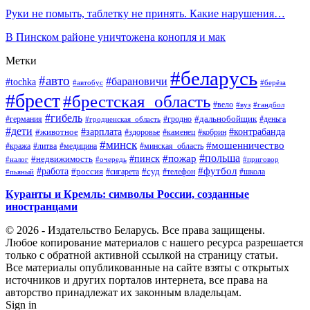
Руки не помыть, таблетку не принять. Какие нарушения…
В Пинском районе уничтожена конопля и мак
Метки
#беларусь
#авто
#барановичи
#tochka
#автобус
#берёза
#брест
#брестская_область
#вело
#вуз
#гандбол
#гибель
#дальнобойщик
#германия
#гродно
#гродненская_область
#деньга
#дети
#зарплата
#животное
#контрабанда
#здоровье
#каменец
#кобрин
#минск
#мошенничество
#кража
#литва
#медицина
#минская_область
#пожар
#польша
#пинск
#недвижимость
#налог
#приговор
#очередь
#работа
#футбол
#суд
#россия
#телефон
#пьяный
#сигарета
#школа
Куранты и Кремль: символы России, созданные
иностранцами
© 2026 - Издательство Беларусь. Все права защищены.
Любое копирование материалов с нашего ресурса разрешается
только с обратной активной ссылкой на страницу статьи.
Все материалы опубликованные на сайте взяты с открытых
источников и других порталов интернета, все права на
авторство принадлежат их законным владельцам.
Sign in