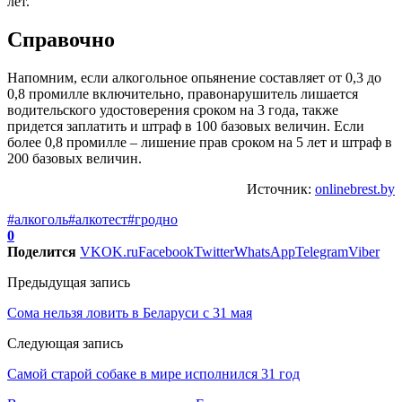
лет.
Справочно
Напомним, если алкогольное опьянение составляет от 0,3 до
0,8 промилле включительно, правонарушитель лишается
водительского удостоверения сроком на 3 года, также
придется заплатить и штраф в 100 базовых величин. Если
более 0,8 промилле – лишение прав сроком на 5 лет и штраф в
200 базовых величин.
Источник:
onlinebrest.by
#алкоголь
#алкотест
#гродно
0
Поделится
VK
OK.ru
Facebook
Twitter
WhatsApp
Telegram
Viber
Предыдущая запись
Сома нельзя ловить в Беларуси с 31 мая
Следующая запись
Самой старой собаке в мире исполнился 31 год