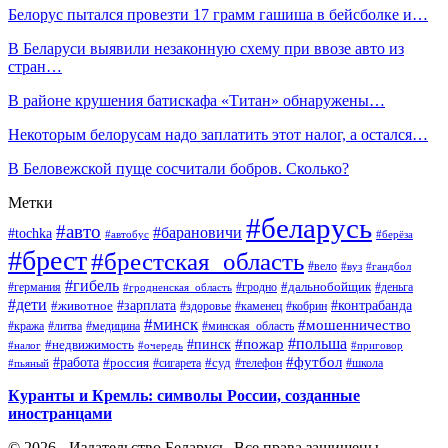
Белорус пытался провезти 17 грамм гашиша в бейсболке и…
В Беларуси выявили незаконную схему при ввозе авто из
стран…
В районе крушения батискафа «Титан» обнаружены…
Некоторым белорусам надо заплатить этот налог, а остался…
В Беловежской пуще сосчитали бобров. Сколько?
Метки
#беларусь
#авто
#барановичи
#tochka
#автобус
#берёза
#брест
#брестская_область
#вело
#вуз
#гандбол
#гибель
#дальнобойщик
#германия
#гродно
#гродненская_область
#деньга
#дети
#зарплата
#животное
#контрабанда
#здоровье
#каменец
#кобрин
#минск
#мошенничество
#кража
#литва
#медицина
#минская_область
#пожар
#польша
#пинск
#недвижимость
#налог
#приговор
#очередь
#работа
#футбол
#суд
#россия
#телефон
#пьяный
#сигарета
#школа
Куранты и Кремль: символы России, созданные
иностранцами
© 2026 - Издательство Беларусь. Все права защищены.