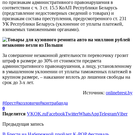
по признакам административного правонарушения в
соответствии с ч. 3 ст. 15.5 КоАП Республики Беларусь
(представление недостоверных сведений о товарах) и
признакам состава преступления, предусмотренного ст. 231
УК Республики Беларусь (уклонение от уплаты платежей,
взимаемых таможенными органами).
За совершение незаконной деятельности перевозчику грозит
штраф в размере до 30% от стоимости предмета
административного правонарушения, а лицу, установленному
в умышленном уклонении от уплаты таможенных платежей в
крупном размере, – наказание вплоть до лишения свободы на
срок до 3-х лет.
Источник:
onlinebrest.by
#брест
#козловичи
#контрабанда
0
Поделится
VK
OK.ru
Facebook
Twitter
WhatsApp
Telegram
Viber
Предыдущая запись
В Бресте на Набережной пройдет K-POP фестиваль