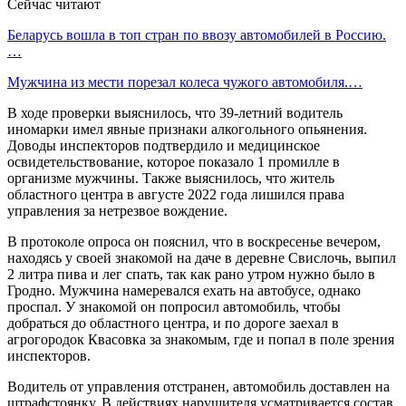
Сейчас читают
Беларусь вошла в топ стран по ввозу автомобилей в Россию.
…
Мужчина из мести порезал колеса чужого автомобиля.…
В ходе проверки выяснилось, что 39-летний водитель
иномарки имел явные признаки алкогольного опьянения.
Доводы инспекторов подтвердило и медицинское
освидетельствование, которое показало 1 промилле в
организме мужчины. Также выяснилось, что житель
областного центра в августе 2022 года лишился права
управления за нетрезвое вождение.
В протоколе опроса он пояснил, что в воскресенье вечером,
находясь у своей знакомой на даче в деревне Свислочь, выпил
2 литра пива и лег спать, так как рано утром нужно было в
Гродно. Мужчина намеревался ехать на автобусе, однако
проспал. У знакомой он попросил автомобиль, чтобы
добраться до областного центра, и по дороге заехал в
агрогородок Квасовка за знакомым, где и попал в поле зрения
инспекторов.
Водитель от управления отстранен, автомобиль доставлен на
штрафстоянку. В действиях нарушителя усматривается состав