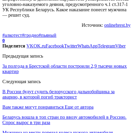
уголовно-наказуемого деяния, предусмотренного ч.1 ст.317-1
УК Республики Беларусь. Какое наказание понесет мужчина
— решит суд.
Источник:
onlinebrest.by
#алкотест
#гродно
#пьяный
0
Поделится
VK
OK.ru
Facebook
Twitter
WhatsApp
Telegram
Viber
Предыдущая запись
За полгода в Брестской области построили 2,9 тысячи новых
квартир
Следующая запись
В России будут судить белорусского дальнобойщика за
аварию, в которой погиб тракторист
Вам также могут понравиться
Еще от автора
Беларусь вошла в топ стран по ввозу автомобилей в Россию.
Спрос вырос в три раза
Мужчина из мести порезал колеса чужого автомобиля.