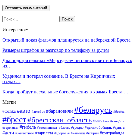
Интересное:
Открытый показ фильмов планируется на набережной Бреста
Размеры штрафов за разговор по телефону за рулем
Два подозрительных «Мерседеса» пытались ввезти в Беларусь
из…
Ударился и потерял сознание. В Бресте на Кирпичных
озерах…
Когда пройдут пасхальные богослужения в храмах Бреста:…
Метки
#беларусь
#авто
#барановичи
#tochka
#автобус
#берёза
#брест
#брестская_область
#вело
#вуз
#гандбол
#гибель
#дальнобойщик
#германия
#гродно
#гродненская_область
#деньга
#дети
#зарплата
#животное
#контрабанда
#здоровье
#каменец
#кобрин