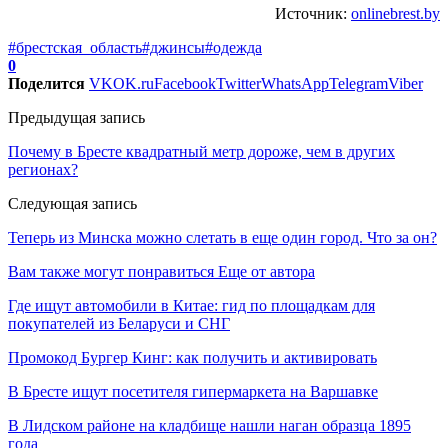
Источник:
onlinebrest.by
#брестская_область
#джинсы
#одежда
0
Поделится
VK
OK.ru
Facebook
Twitter
WhatsApp
Telegram
Viber
Предыдущая запись
Почему в Бресте квадратный метр дороже, чем в других
регионах?
Следующая запись
Теперь из Минска можно слетать в еще один город. Что за он?
Вам также могут понравиться
Еще от автора
Где ищут автомобили в Китае: гид по площадкам для
покупателей из Беларуси и СНГ
Промокод Бургер Кинг: как получить и активировать
В Бресте ищут посетителя гипермаркета на Варшавке
В Лидском районе на кладбище нашли наган образца 1895
года