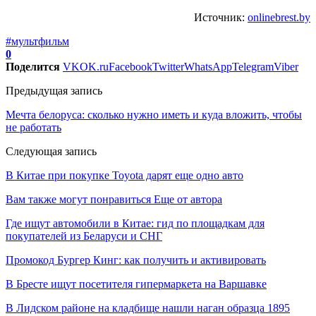
Источник:
onlinebrest.by
#мультфильм
0
Поделится
VK
OK.ru
Facebook
Twitter
WhatsApp
Telegram
Viber
Предыдущая запись
Мечта белоруса: сколько нужно иметь и куда вложить, чтобы
не работать
Следующая запись
В Китае при покупке Toyota дарят еще одно авто
Вам также могут понравиться
Еще от автора
Где ищут автомобили в Китае: гид по площадкам для
покупателей из Беларуси и СНГ
Промокод Бургер Кинг: как получить и активировать
В Бресте ищут посетителя гипермаркета на Варшавке
В Лидском районе на кладбище нашли наган образца 1895