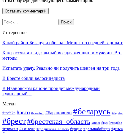
этом браузере для следующего комментария.
Интересное:
Какой район Беларуси обогнал Минск по средней зарплате
Как рассчитать идеальный вес для женщин и мужчин. Вот
методы
Испытать удачу. Реально ли получить шенген на три года
В Бресте сбили велосипедиста
В Ивановском районе пройдет международный
кулинарный…
Метки
#беларусь
#авто
#барановичи
#tochka
#автобус
#берёза
#брест
#брестская_область
#вело
#вуз
#гандбол
#гибель
#дальнобойщик
#германия
#гродно
#гродненская_область
#деньга