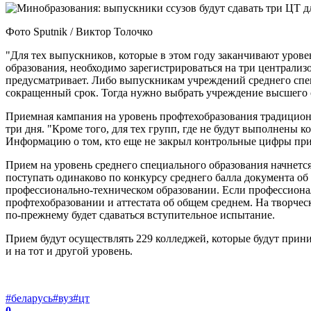
Фото Sputnik / Виктор Толочко
"Для тех выпускников, которые в этом году заканчивают уров
образования, необходимо зарегистрироваться на три централиз
предусматривает. Либо выпускникам учреждений среднего спе
сокращенный срок. Тогда нужно выбрать учреждение высшего о
Приемная кампания на уровень профтехобразования традиционно 
три дня. "Кроме того, для тех групп, где не будут выполнены
Информацию о том, кто еще не закрыл контрольные цифры прие
Прием на уровень среднего специального образования начнется
поступать одинаково по конкурсу среднего балла документа об 
профессионально-техническом образовании. Если профессиональ
профтехобразовании и аттестата об общем среднем. На творческ
по-прежнему будет сдаваться вступительное испытание.
Прием будут осуществлять 229 колледжей, которые будут прин
и на тот и другой уровень.
#беларусь
#вуз
#цт
0