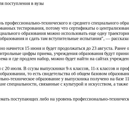
ень профессионально-технического и среднего специального обр
ованных тестирования, потому что сертификаты о централизован
циального образования можно использовать еще одну траектор
бразования и сдать там вступительные испытания", — рассказа
начнется 15 июня и будет продолжаться до 23 августа. Ранее он
 контрольные цифры приема, учреждения образования будут прини
ма и где продлен набор, можно будет найти на сайтах учрежден
 с 20 июля. В ссузы выпускники 9-х классов, 11-х классов и пр
образовании, то есть свидетельства об общем базовом образован
но-техническое образование у выпускника получено на базе 11 
ие специальности, связанные с культурой и искусством, а также
имать поступающих либо на уровень профессионально-техническо