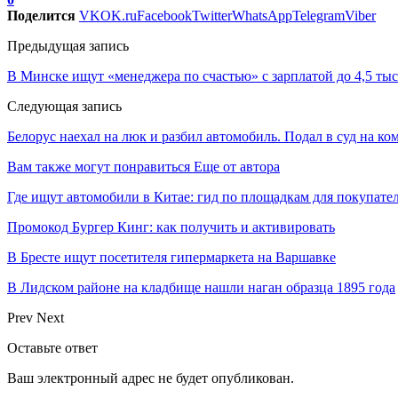
Поделится
VK
OK.ru
Facebook
Twitter
WhatsApp
Telegram
Viber
Предыдущая запись
В Минске ищут «менеджера по счастью» с зарплатой до 4,5 тыс
Следующая запись
Белорус наехал на люк и разбил автомобиль. Подал в суд на к
Вам также могут понравиться
Еще от автора
Где ищут автомобили в Китае: гид по площадкам для покупате
Промокод Бургер Кинг: как получить и активировать
В Бресте ищут посетителя гипермаркета на Варшавке
В Лидском районе на кладбище нашли наган образца 1895 года
Prev
Next
Оставьте ответ
Ваш электронный адрес не будет опубликован.