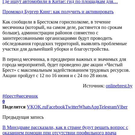
Где ищут автомобили в Китае: гид по площадкам для…
Промокод Бургер Кинг: как получить и активировать
Как сообщили в Брестском горисполкоме, в течение
месячника (который, на самом деле, растянется по срокам
больше), администрации районов совместно с
заинтересованными организациями будут проводить
обследования городских территорий, выявлять проблемные
участки для дальнейшей уборки и благоустройства.
В период месячника, в преддверии важных и значимых для
города мероприятий, будет проведено две акции «Чистый
Брест» с максимальным задействованием трудовых ресурсов.
Акции пройдут с 12 по 16 июня и с 24 по 28 июля.
Источник:
onlinebrest.by
#брест
#месячник
0
Поделится
VK
OK.ru
Facebook
Twitter
WhatsApp
Telegram
Viber
Предыдущая запись
В Минздраве рассказали, как в стране будут решать вопрос с
оказанием помощи при отсутствии профильного врача