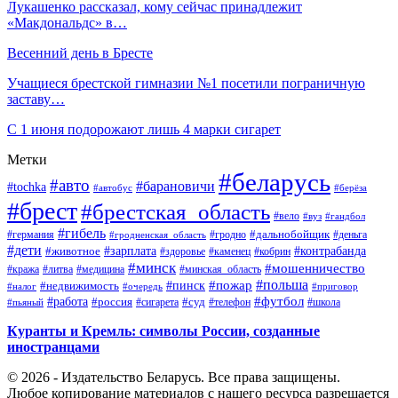
Лукашенко рассказал, кому сейчас принадлежит
«Макдональдс» в…
Весенний день в Бресте
Учащиеся брестской гимназии №1 посетили пограничную
заставу…
С 1 июня подорожают лишь 4 марки сигарет
Метки
#беларусь
#авто
#барановичи
#tochka
#автобус
#берёза
#брест
#брестская_область
#вело
#вуз
#гандбол
#гибель
#дальнобойщик
#германия
#гродно
#гродненская_область
#деньга
#дети
#зарплата
#животное
#контрабанда
#здоровье
#каменец
#кобрин
#минск
#мошенничество
#кража
#литва
#медицина
#минская_область
#пожар
#польша
#пинск
#недвижимость
#налог
#приговор
#очередь
#работа
#футбол
#суд
#россия
#телефон
#пьяный
#сигарета
#школа
Куранты и Кремль: символы России, созданные
иностранцами
© 2026 - Издательство Беларусь. Все права защищены.
Любое копирование материалов с нашего ресурса разрешается