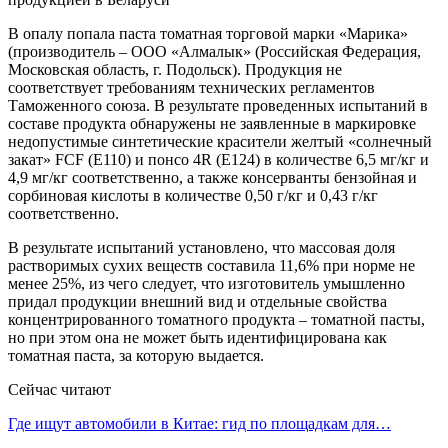
В опалу попала паста томатная торговой марки «Марика»
(производитель – ООО «Алмалык» (Российская Федерация,
Московская область, г. Подольск). Продукция не
соответствует требованиям технических регламентов
Таможенного союза. В результате проведенных испытаний в
составе продукта обнаружены не заявленные в маркировке
недопустимые синтетические красители желтый «солнечный
закат» FCF (Е110) и понсо 4R (Е124) в количестве 6,5 мг/кг и
4,9 мг/кг соответственно, а также консерванты бензойная и
сорбиновая кислоты в количестве 0,50 г/кг и 0,43 г/кг
соответственно.
В результате испытаний установлено, что массовая доля
растворимых сухих веществ составила 11,6% при норме не
менее 25%, из чего следует, что изготовитель умышленно
придал продукции внешний вид и отдельные свойства
концентрированного томатного продукта – томатной пасты,
но при этом она не может быть идентифицирована как
томатная паста, за которую выдается.
Сейчас читают
Где ищут автомобили в Китае: гид по площадкам для…