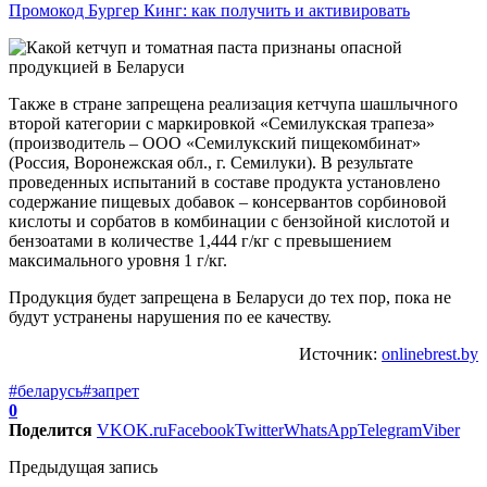
Промокод Бургер Кинг: как получить и активировать
Также в стране запрещена реализация кетчупа шашлычного
второй категории с маркировкой «Семилукская трапеза»
(производитель – ООО «Семилукский пищекомбинат»
(Россия, Воронежская обл., г. Семилуки). В результате
проведенных испытаний в составе продукта установлено
содержание пищевых добавок – консервантов сорбиновой
кислоты и сорбатов в комбинации с бензойной кислотой и
бензоатами в количестве 1,444 г/кг с превышением
максимального уровня 1 г/кг.
Продукция будет запрещена в Беларуси до тех пор, пока не
будут устранены нарушения по ее качеству.
Источник:
onlinebrest.by
#беларусь
#запрет
0
Поделится
VK
OK.ru
Facebook
Twitter
WhatsApp
Telegram
Viber
Предыдущая запись