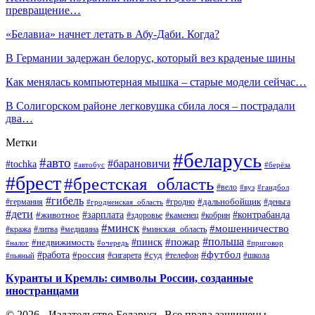
превращение…
«Белавиа» начнет летать в Абу-Даби. Когда?
В Германии задержан белорус, который вез краденые шины
Как менялась компьютерная мышка – старые модели сейчас…
В Солигорском районе легковушка сбила лося – пострадали
два…
Метки
#беларусь
#авто
#барановичи
#tochka
#автобус
#берёза
#брест
#брестская_область
#вело
#вуз
#гандбол
#гибель
#дальнобойщик
#германия
#гродно
#гродненская_область
#деньга
#дети
#зарплата
#животное
#контрабанда
#здоровье
#каменец
#кобрин
#минск
#мошенничество
#кража
#литва
#медицина
#минская_область
#пожар
#польша
#пинск
#недвижимость
#налог
#приговор
#очередь
#работа
#футбол
#суд
#россия
#телефон
#пьяный
#сигарета
#школа
Куранты и Кремль: символы России, созданные
иностранцами
© 2026 - Издательство Беларусь. Все права защищены.