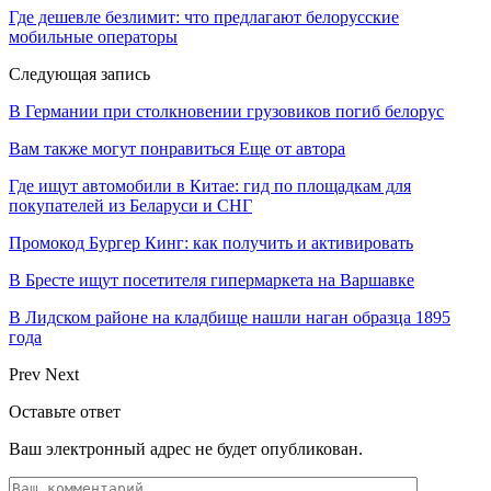
Где дешевле безлимит: что предлагают белорусские
мобильные операторы
Следующая запись
В Германии при столкновении грузовиков погиб белорус
Вам также могут понравиться
Еще от автора
Где ищут автомобили в Китае: гид по площадкам для
покупателей из Беларуси и СНГ
Промокод Бургер Кинг: как получить и активировать
В Бресте ищут посетителя гипермаркета на Варшавке
В Лидском районе на кладбище нашли наган образца 1895
года
Prev
Next
Оставьте ответ
Ваш электронный адрес не будет опубликован.