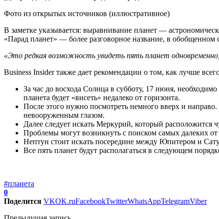
Фото из открытых источников (иллюстративное)
В заметке указывается: выравнивание планет — астрономическ
«Парад планет» — более разговорное название, в обобщенном 
«Это редкая возможность увидеть пять планет одновременно, 
Business Insider также дает рекомендации о том, как лучше всег
За час до восхода Солнца в субботу, 17 июня, необходим
планета будет «висеть» недалеко от горизонта.
После этого нужно посмотреть немного вверх и направо.
невооруженным глазом.
Далее следует искать Меркурий, который расположится ч
Проблемы могут возникнуть с поиском самых далеких от 
Нептун стоит искать посередине между Юпитером и Са
Все пять планет будут располагаться в следующем порядк
#планета
0
Поделится
VK
OK.ru
Facebook
Twitter
WhatsApp
Telegram
Viber
Предыдущая запись