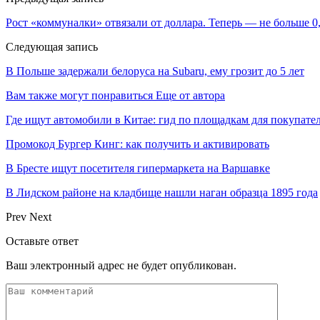
Рост «коммуналки» отвязали от доллара. Теперь — не больше 0
Следующая запись
В Польше задержали белоруса на Subaru, ему грозит до 5 лет
Вам также могут понравиться
Еще от автора
Где ищут автомобили в Китае: гид по площадкам для покупате
Промокод Бургер Кинг: как получить и активировать
В Бресте ищут посетителя гипермаркета на Варшавке
В Лидском районе на кладбище нашли наган образца 1895 года
Prev
Next
Оставьте ответ
Ваш электронный адрес не будет опубликован.