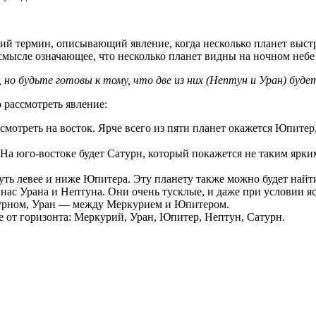
ий термин, описывающий явление, когда несколько планет выстр
смысле означающее, что несколько планет видны на ночном небе
но будьте готовы к тому, что две из них (Нептун и Уран) буде
о рассмотреть явление:
о смотреть на восток. Ярче всего из пяти планет окажется Юпите
 На юго-востоке будет Сатурн, который покажется не таким ярки
уть левее и ниже Юпитера. Эту планету также можно будет най
нас Урана и Нептуна. Они очень тусклые, и даже при условии яс
турном, Уран — между Меркурием и Юпитером.
е от горизонта: Меркурий, Уран, Юпитер, Нептун, Сатурн.