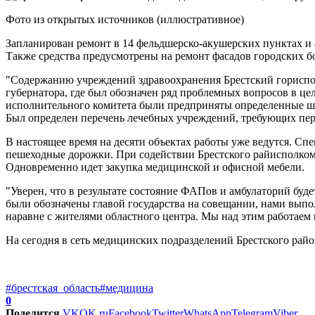
Фото из открытых источников (иллюстративное)
Запланирован ремонт в 14 фельдшерско-акушерских пунктах и 
Также средства предусмотрены на ремонт фасадов городских б
"Содержанию учреждений здравоохранения Брестский горисполк
губернатора, где был обозначен ряд проблемных вопросов в це
исполнительного комитета были предприняты определенные ша
Был определен перечень лечебных учреждений, требующих пер
В настоящее время на десяти объектах работы уже ведутся. С
пешеходные дорожки. При содействии Брестского райисполкома
Одновременно идет закупка медицинской и офисной мебели.
"Уверен, что в результате состояние ФАПов и амбулаторий буде
были обозначены главой государства на совещании, нами выпол
наравне с жителями областного центра. Мы над этим работаем
На сегодня в сеть медицинских подразделений Брестского райо
#брестская_область
#медицина
0
Поделится
VK
OK.ru
Facebook
Twitter
WhatsApp
Telegram
Viber