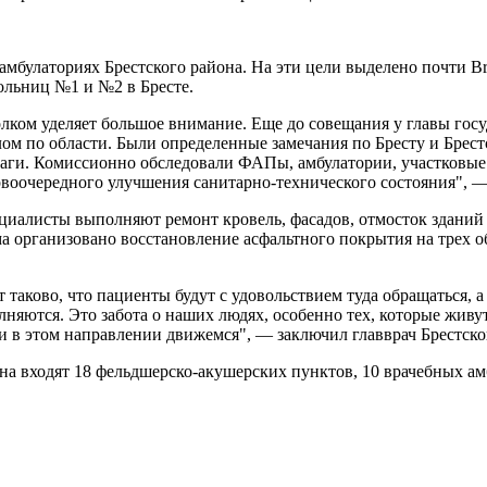
амбулаториях Брестского района. На эти цели выделено почти B
ольниц №1 и №2 в Бресте.
ом уделяет большое внимание. Еще до совещания у главы госуд
лом по области. Были определенные замечания по Бресту и Брест
ги. Комиссионно обследовали ФАПы, амбулатории, участковые 
воочередного улучшения санитарно-технического состояния", —
пециалисты выполняют ремонт кровель, фасадов, отмосток здани
 организовано восстановление асфальтного покрытия на трех о
т таково, что пациенты будут с удовольствием туда обращаться, 
няются. Это забота о наших людях, особенно тех, которые живу
 и в этом направлении движемся", — заключил главврач Брестск
на входят 18 фельдшерско-акушерских пунктов, 10 врачебных ам