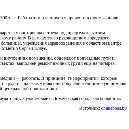
r500 тыс. Работы там планируется провести в июне — июле.
арства у нас прошла встреча под председательством
скому району. В рамках этого руководством городского
больницы, учреждения здравоохранения в областном центре.
 отметил Сергей Кляус.
й и внутренних помещений, обновляют подъездные пути и
бъектах, выполнен ремонт входных групп еще на четырех.
а медики — работать. В принципе, те мероприятия, которые
т и трудятся на селе, чтобы они получали медицинскую помощь
ой центральной поликлиники.
булаторий, 3 участковые и Домачевская городская больницы.
Источник:
onlinebrest.by