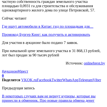
частную собственность граждан земельного участка
площадью 0,0931 га для строительства и обслуживания
одноквартирного жилого дома по улице Петровской, 57.
Сейчас читают
Где ищут автомобили в Китае: гид по площадкам для…
Промокод Бургер Кинг: как получить и активировать
Для участия в аукционе было подано 7 заявок.
При начальной цене земельного участка в 31 868,13 рублей,
лот был продан за 90 тысяч рублей
Источник:
onlinebrest.by
#аукцион
#брест
0
Поделится
VK
OK.ru
Facebook
Twitter
WhatsApp
Telegram
Viber
Предыдущая запись
В некоторых случаях вам не вернут купюры, которые вы
принесли в обменник. Про новые правила обмена денег