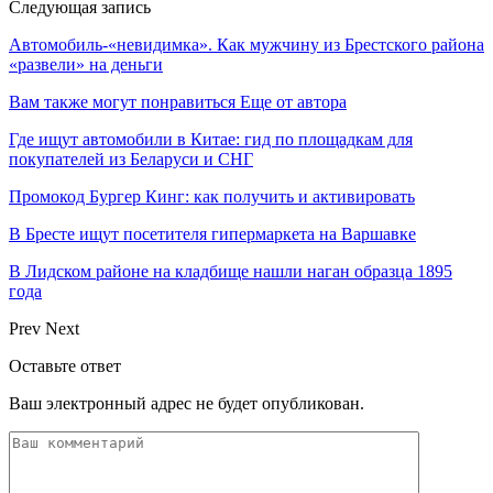
Следующая запись
Автомобиль-«невидимка». Как мужчину из Брестского района
«развели» на деньги
Вам также могут понравиться
Еще от автора
Где ищут автомобили в Китае: гид по площадкам для
покупателей из Беларуси и СНГ
Промокод Бургер Кинг: как получить и активировать
В Бресте ищут посетителя гипермаркета на Варшавке
В Лидском районе на кладбище нашли наган образца 1895
года
Prev
Next
Оставьте ответ
Ваш электронный адрес не будет опубликован.