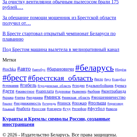
За очистку вентиляции обычным пылесосом брали 175
рублей.…
За обещание помощи мошенник из Брестской области
получил от…
В Бресте стартовал открытый чемпионат Беларуси по
плаванию
Под Брестом машина вылетела в мелиоративный канал
Метки
#беларусь
#авто
#барановичи
#tochka
#автобус
#берёза
#брест
#брестская_область
#вело
#вуз
#гандбол
#гибель
#дальнобойщик
#германия
#гродно
#гродненская_область
#деньга
#дети
#зарплата
#животное
#контрабанда
#здоровье
#каменец
#кобрин
#минск
#мошенничество
#кража
#литва
#медицина
#минская_область
#пожар
#польша
#пинск
#недвижимость
#налог
#приговор
#очередь
#работа
#футбол
#суд
#россия
#телефон
#пьяный
#сигарета
#школа
Куранты и Кремль: символы России, созданные
иностранцами
© 2026 - Издательство Беларусь. Все права защищены.