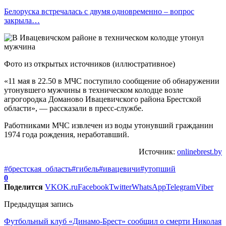
Белоруска встречалась с двумя одновременно – вопрос
закрыла…
Фото из открытых источников (иллюстративное)
«11 мая в 22.50 в МЧС поступило сообщение об обнаружении
утонувшего мужчины в техническом колодце возле
агрогородка Доманово Ивацевичского района Брестской
области», — рассказали в пресс-службе.
Работниками МЧС извлечен из воды утонувший гражданин
1974 года рождения, неработавший.
Источник:
onlinebrest.by
#брестская_область
#гибель
#ивацевичи
#утопший
0
Поделится
VK
OK.ru
Facebook
Twitter
WhatsApp
Telegram
Viber
Предыдущая запись
Футбольный клуб «Динамо-Брест» сообщил о смерти Николая