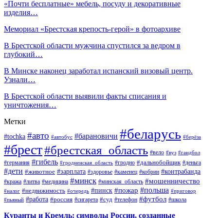
«Почти бесплатные» мебель, посуду и декоративные
изделия…
Мемориал «Брестская крепость-герой» в фотоархиве
В Брестской области мужчина спустился за ведром в
глубокий…
В Минске наконец заработал испанский визовый центр.
Узнали…
В Брестской области выявили факты списания и
уничтожения…
Метки
#беларусь
#авто
#барановичи
#tochka
#автобус
#берёза
#брест
#брестская_область
#вело
#вуз
#гандбол
#гибель
#дальнобойщик
#германия
#гродно
#гродненская_область
#деньга
#дети
#зарплата
#животное
#контрабанда
#здоровье
#каменец
#кобрин
#минск
#мошенничество
#кража
#литва
#медицина
#минская_область
#пожар
#польша
#пинск
#недвижимость
#налог
#приговор
#очередь
#работа
#футбол
#суд
#россия
#телефон
#пьяный
#сигарета
#школа
Куранты и Кремль: символы России, созданные