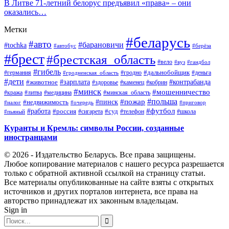
В Литве 71-летний белорус предъявил «права» – они
оказались…
Метки
#беларусь
#авто
#барановичи
#tochka
#автобус
#берёза
#брест
#брестская_область
#вело
#вуз
#гандбол
#гибель
#дальнобойщик
#германия
#гродно
#гродненская_область
#деньга
#дети
#зарплата
#животное
#контрабанда
#здоровье
#каменец
#кобрин
#минск
#мошенничество
#кража
#литва
#медицина
#минская_область
#пожар
#польша
#пинск
#недвижимость
#налог
#приговор
#очередь
#работа
#футбол
#суд
#россия
#телефон
#пьяный
#сигарета
#школа
Куранты и Кремль: символы России, созданные
иностранцами
© 2026 - Издательство Беларусь. Все права защищены.
Любое копирование материалов с нашего ресурса разрешается
только с обратной активной ссылкой на страницу статьи.
Все материалы опубликованные на сайте взяты с открытых
источников и других порталов интернета, все права на
авторство принадлежат их законным владельцам.
Sign in