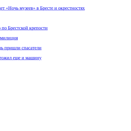
дет «Ночь музеев» в Бресте и окрестностях
 по Брестской крепости
а милиция
щь пришли спасатели
чтожил еще и машину