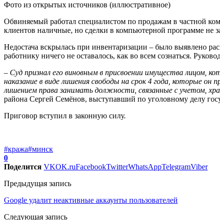
Фото из открытых источников (иллюстративное)
Обвиняемый работал специалистом по продажам в частной комп
клиентов наличные, но сделки в компьютерной программе не 
Недостача вскрылась при инвентаризации – было выявлено ра
работнику ничего не оставалось, как во всем сознаться. Руков
– Суд признал его виновным в присвоении имущества лицом, кото
наказание в виде лишения свободы на срок 4 года,
которые он пр
лишением права занимать должности, связанные с учетом, хр
района Сергей Семёнов, выступавший по уголовному делу гос
Приговор вступил в законную силу.
#кража
#минск
0
Поделится
VK
OK.ru
Facebook
Twitter
WhatsApp
Telegram
Viber
Предыдущая запись
Google удалит неактивные аккаунты пользователей
Следующая запись