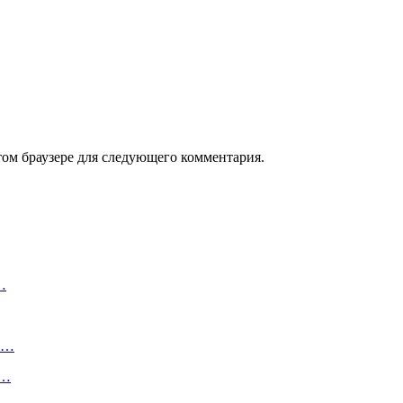
том браузере для следующего комментария.
…
т»…
о…