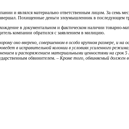
ании и являлся материально ответственным лицом. За семь меся
завершал. Похищенные деньги злоумышленник в последующем тра
схождение в документальном и фактическом наличии товарно-ма
одитель компании обратился с заявлением в милицию.
рому оно вверено, совершенном в особо крупном размере, и на ос
оведет в исправительной колонии в условиях усиленного режима,
анением и распоряжением материальными ценностями на срок 5
ударственным обвинителем. –
Кроме того, обвиняемый должен 