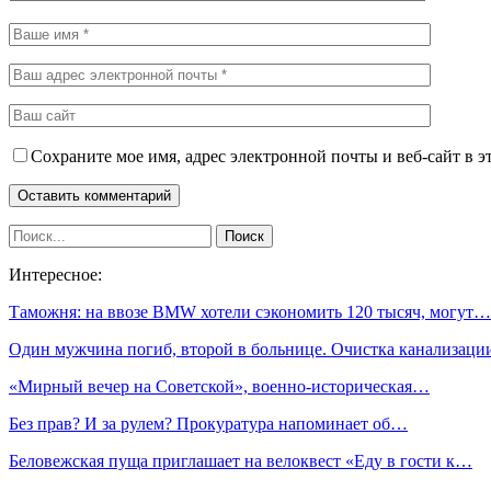
Сохраните мое имя, адрес электронной почты и веб-сайт в э
Интересное:
Таможня: на ввозе BMW хотели сэкономить 120 тысяч, могут…
Один мужчина погиб, второй в больнице. Очистка канализац
«Мирный вечер на Советской», военно-историческая…
Без прав? И за рулем? Прокуратура напоминает об…
Беловежская пуща приглашает на велоквест «Еду в гости к…