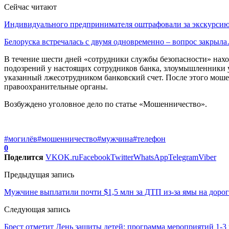
Сейчас читают
Индивидуального предпринимателя оштрафовали за экскурси
Белоруска встречалась с двумя одновременно – вопрос закрыл
В течение шести дней «сотрудники службы безопасности» нахо
подозрений у настоящих сотрудников банка, злоумышленники 
указанный лжесотрудником банковский счет. После этого мош
правоохранительные органы.
Возбуждено уголовное дело по статье «Мошенничество».
#могилёв
#мошенничество
#мужчина
#телефон
0
Поделится
VK
OK.ru
Facebook
Twitter
WhatsApp
Telegram
Viber
Предыдущая запись
Мужчине выплатили почти $1,5 млн за ДТП из-за ямы на дорог
Следующая запись
Брест отметит День защиты детей: программа мероприятий 1-3