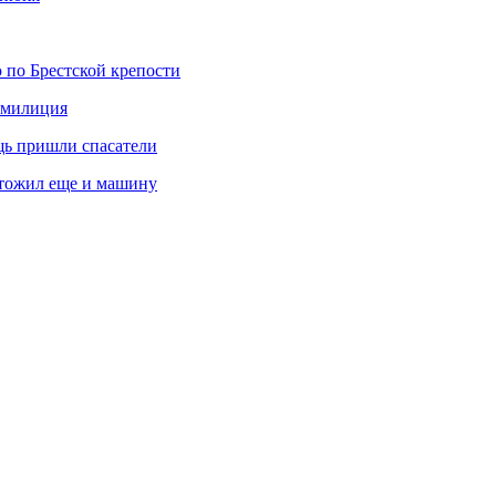
 по Брестской крепости
а милиция
щь пришли спасатели
чтожил еще и машину