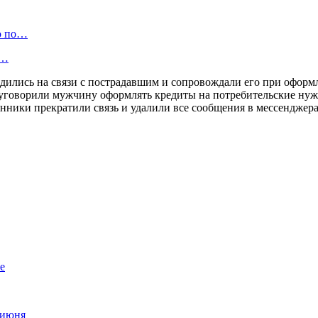
ю по…
а…
дились на связи с пострадавшим и сопровождали его при оформл
уговорили мужчину оформлять кредиты на потребительские нужд
енники прекратили связь и удалили все сообщения в мессендже
е
 июня