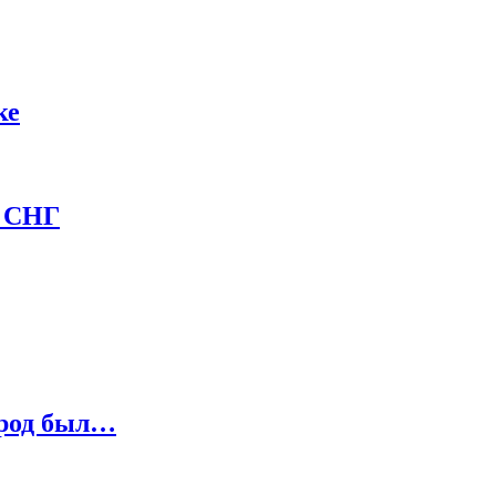
ке
и СНГ
ород был…