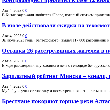
Контрабандист прилепил к себе 12 кил
Авг 4, 2023
0
0
В Китае задержали любителя iPhone, который скотчем прилепи
В июле действовали скидки на техосм
Авг 4, 2023
0
0
За июль 2023 года «Белтехосмотр» выдал 117 808 разрешений 
Останки 26 расстрелянных жителей в 
Авг 4, 2023
0
0
В ходе расследования уголовного дела о геноциде белорусско
Зарплатный рейтинг Минска – узнали, 
Авг 4, 2023
0
0
Myfin.by изучил статистику и посмотрел, какие зарплаты нач
Брестчане покоряют горные реки Алта