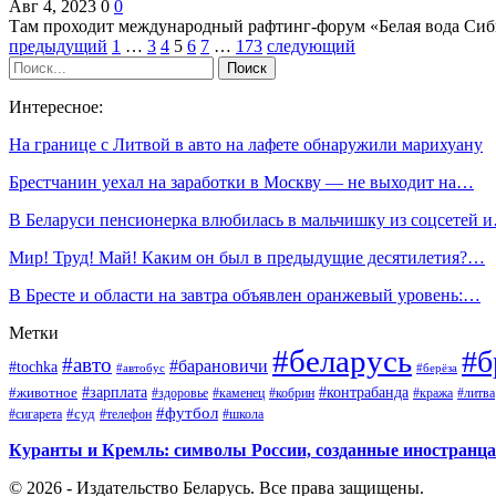
Авг 4, 2023
0
0
Там проходит международный рафтинг-форум «Белая вода Сиб
предыдущий
1
…
3
4
5
6
7
…
173
следующий
Интересное:
На границе с Литвой в авто на лафете обнаружили марихуану
Брестчанин уехал на заработки в Москву — не выходит на…
В Беларуси пенсионерка влюбилась в мальчишку из соцсетей 
Мир! Труд! Май! Каким он был в предыдущие десятилетия?…
В Бресте и области на завтра объявлен оранжевый уровень:…
Метки
#беларусь
#б
#авто
#барановичи
#tochka
#автобус
#берёза
#зарплата
#животное
#контрабанда
#здоровье
#каменец
#кобрин
#кража
#литва
#футбол
#суд
#телефон
#сигарета
#школа
Куранты и Кремль: символы России, созданные иностранц
© 2026 - Издательство Беларусь. Все права защищены.