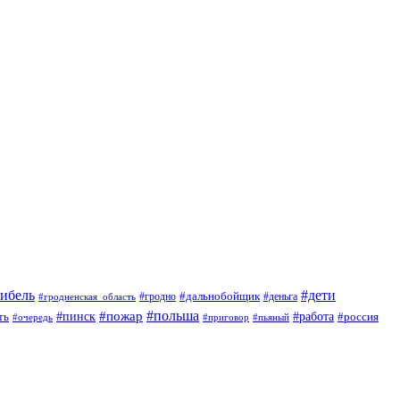
гибель
#дети
#дальнобойщик
#гродно
#гродненская_область
#деньга
#пожар
#польша
#пинск
#работа
ть
#россия
#приговор
#пьяный
#очередь