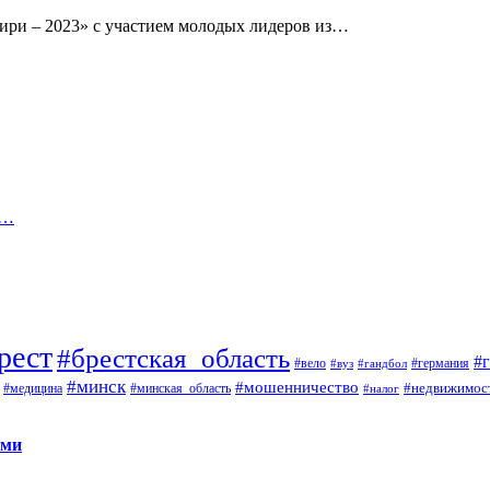
ири – 2023» с участием молодых лидеров из…
и…
рест
#брестская_область
#
#вело
#германия
#вуз
#гандбол
#минск
#мошенничество
#недвижимос
#медицина
#минская_область
#налог
ами