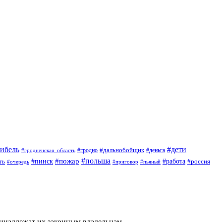
гибель
#дети
#дальнобойщик
#гродно
#гродненская_область
#деньга
#пожар
#польша
#пинск
#работа
ть
#россия
#приговор
#пьяный
#очередь
ринадлежат их законным владельцам.