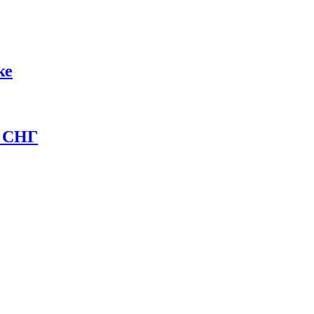
ке
и СНГ