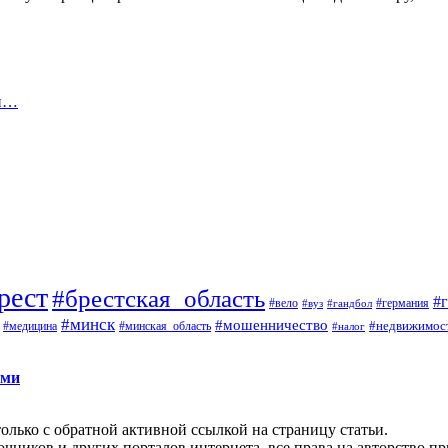
 и…
рест
#брестская_область
#
#вело
#германия
#вуз
#гандбол
#минск
#мошенничество
#недвижимос
#медицина
#минская_область
#налог
ами
олько с обратной активной ссылкой на страницу статьи.
чников и других порталов интернета, все права на авторство п