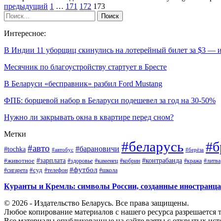
предыдущий
1
…
171
172
173
Интересное:
В Индии 11 уборщиц скинулись на лотерейный билет за $3 —
Месячник по благоустройству стартует в Бресте
В Беларуси «бесправник» разбил Ford Mustang
ФПБ: борщевой набор в Беларуси подешевел за год на 30-50%
Нужно ли закрывать окна в квартире перед сном?
Метки
#беларусь
#б
#авто
#барановичи
#tochka
#автобус
#берёза
#зарплата
#животное
#контрабанда
#здоровье
#каменец
#кобрин
#кража
#литва
#футбол
#суд
#телефон
#сигарета
#школа
Куранты и Кремль: символы России, созданные иностранц
© 2026 - Издательство Беларусь. Все права защищены.
Любое копирование материалов с нашего ресурса разрешается т
Все материалы опубликованные на сайте взяты с открытых исто