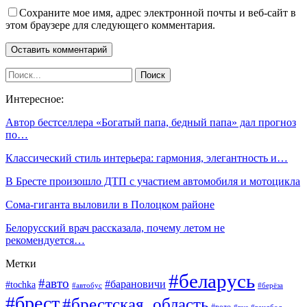
Сохраните мое имя, адрес электронной почты и веб-сайт в
этом браузере для следующего комментария.
Интересное:
Автор бестселлера «Богатый папа, бедный папа» дал прогноз
по…
Классический стиль интерьера: гармония, элегантность и…
В Бресте произошло ДТП с участием автомобиля и мотоцикла
Сома-гиганта выловили в Полоцком районе
Белорусский врач рассказала, почему летом не
рекомендуется…
Метки
#беларусь
#авто
#барановичи
#tochka
#автобус
#берёза
#брест
#брестская_область
#вело