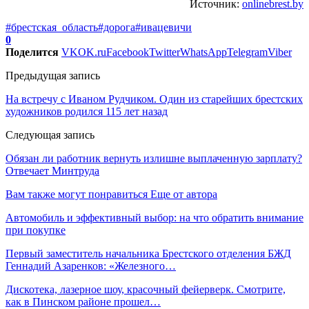
Источник:
onlinebrest.by
#брестская_область
#дорога
#ивацевичи
0
Поделится
VK
OK.ru
Facebook
Twitter
WhatsApp
Telegram
Viber
Предыдущая запись
На встречу с Иваном Рудчиком. Один из старейших брестских
художников родился 115 лет назад
Следующая запись
Обязан ли работник вернуть излишне выплаченную зарплату?
Отвечает Минтруда
Вам также могут понравиться
Еще от автора
Автомобиль и эффективный выбор: на что обратить внимание
при покупке
Первый заместитель начальника Брестского отделения БЖД
Геннадий Азаренков: «Железного…
Дискотека, лазерное шоу, красочный фейерверк. Смотрите,
как в Пинском районе прошел…