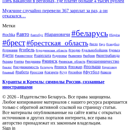
Пять вакансий в регионах, где платят больше 4 тысяч рублей
Мужчине случайно перевели 367 зарплат за раз, а он
отказался…
Метки
#беларусь
#авто
#барановичи
#tochka
#автобус
#берёза
#брест
#брестская_область
#вело
#вуз
#гандбол
#гибель
#дальнобойщик
#германия
#гродно
#гродненская_область
#деньга
#дети
#зарплата
#животное
#контрабанда
#здоровье
#каменец
#кобрин
#минск
#мошенничество
#кража
#литва
#медицина
#минская_область
#пожар
#польша
#пинск
#недвижимость
#налог
#приговор
#очередь
#работа
#футбол
#суд
#россия
#телефон
#пьяный
#сигарета
#школа
Куранты и Кремль: символы России, созданные
иностранцами
© 2026 - Издательство Беларусь. Все права защищены.
Любое копирование материалов с нашего ресурса разрешается
только с обратной активной ссылкой на страницу статьи.
Все материалы опубликованные на сайте взяты с открытых
источников и других порталов интернета, все права на
авторство принадлежат их законным владельцам.
Sign in