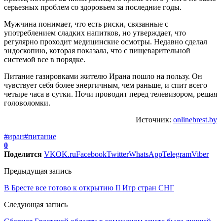
серьезных проблем со здоровьем за последние годы.
Мужчина понимает, что есть риски, связанные с
употреблением сладких напитков, но утверждает, что
регулярно проходит медицинские осмотры. Недавно сделал
эндоскопию, которая показала, что с пищеварительной
системой все в порядке.
Питание газировками жителю Ирана пошло на пользу. Он
чувствует себя более энергичным, чем раньше, и спит всего
четыре часа в сутки. Ночи проводит перед телевизором, решая
головоломки.
Источник:
onlinebrest.by
#иран
#питание
0
Поделится
VK
OK.ru
Facebook
Twitter
WhatsApp
Telegram
Viber
Предыдущая запись
В Бресте все готово к открытию II Игр стран СНГ
Следующая запись