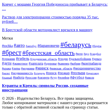
Ковчег с мощами Георгия Победоносца прибывает в Беларусь:
…
Раствор для электропорации стоимостью порядка 35 тыс.
рублей…
В Брестской области мотоциклист врезался в машину
Метки
#беларусь
#авто
#барановичи
#tochka
#автобус
#берёза
#брест
#брестская_область
#вело
#вуз
#гандбол
#гибель
#дальнобойщик
#германия
#гродно
#гродненская_область
#деньга
#дети
#зарплата
#животное
#контрабанда
#здоровье
#каменец
#кобрин
#минск
#мошенничество
#кража
#литва
#медицина
#минская_область
#пожар
#польша
#пинск
#недвижимость
#налог
#приговор
#очередь
#работа
#футбол
#суд
#россия
#телефон
#пьяный
#сигарета
#школа
Куранты и Кремль: символы России, созданные
иностранцами
© 2026 - Издательство Беларусь. Все права защищены.
Любое копирование материалов с нашего ресурса разрешается
только с обратной активной ссылкой на страницу статьи.