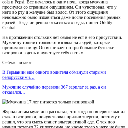
cola и Рepsi. Все началось в одну ночь, когда мужчина
проснулся со странным ощущением. Он чувствовал, что у
него во рту и желудке был волос. От этого ощущения
невозможно было избавиться даже после посещения разных
врачей. Тогда он решил отказаться от еды, пишет Oddity
Central.
На протяжении стольких лет семья не ест в его присутствии.
Мужчину тошнит только от взгляда на людей, которые
принимают пищу. Он выпивает по три большие бутылки
газировки в день и чувствует себя сытым.
Сейчас читают
В Германии еще одного водителя обманули старыми
белорусскими…
Мужчине случайно перевели 367 зарплат за раз, а он
отказался…
Журналистам мужчина рассказал, что когда он впервые выпил
стакан газировки, почувствовал прилив энергии, поэтому и
решил, что эта смесь станет альтернативой еде. С тех пор
иранец потерял 32 килограмма, но кроме этого у него не было