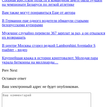
Сборная Брестской области в командном зачете была лучшей
на чемпионате Беларуси по легкой атлетике
Вам также могут понравиться
Еще от автора
В Германии еще одного водителя обманули старыми
белорусскими купюрами
Мужчине случайно перевели 367 зарплат за раз, а он отказался
их возвращать
В центре Москвы сгорел редкий Lamborghini Aventador S
roadster – видео
Крупнейшая кража в истории криптовалют. Молодая пара
украла биткоины на миллиарды…
Prev
Next
Оставьте ответ
Ваш электронный адрес не будет опубликован.