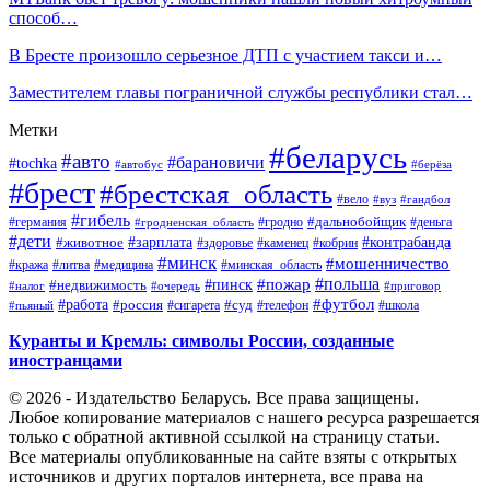
способ…
В Бресте произошло серьезное ДТП с участием такси и…
Заместителем главы пограничной службы республики стал…
Метки
#беларусь
#авто
#барановичи
#tochka
#автобус
#берёза
#брест
#брестская_область
#вело
#вуз
#гандбол
#гибель
#дальнобойщик
#германия
#гродно
#гродненская_область
#деньга
#дети
#зарплата
#животное
#контрабанда
#здоровье
#каменец
#кобрин
#минск
#мошенничество
#кража
#литва
#медицина
#минская_область
#пожар
#польша
#пинск
#недвижимость
#налог
#приговор
#очередь
#работа
#футбол
#суд
#россия
#телефон
#пьяный
#сигарета
#школа
Куранты и Кремль: символы России, созданные
иностранцами
© 2026 - Издательство Беларусь. Все права защищены.
Любое копирование материалов с нашего ресурса разрешается
только с обратной активной ссылкой на страницу статьи.
Все материалы опубликованные на сайте взяты с открытых
источников и других порталов интернета, все права на