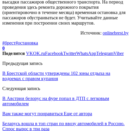
высадки пассажиров общественного транспорта. На период
проведения здесь ремонта дорожного покрытия
(ориентировочно в течение месяца) временная остановка для
пассажиров обустраиваться не будет. Учитывайте данные
изменения при построении своих маршрутов.
Источник:
onlinebrest.by
#брест
#остановка
0
Поделится
VK
OK.ru
Facebook
Twitter
WhatsApp
Telegram
Viber
Предыдущая запись
В Брестской области утверждены 102 зоны отдыха на
водоемах с правом купания
Следующая запись
В Австрии белорус на фуре попал в ДТП с легковым
автомобилем
Вам также могут понравиться
Еще от автора
Беларусь вошла в топ стран по ввозу автомобилей в Россию.
Спрос вырос в три раза