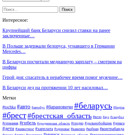
Интересное:
Крупнейший банк Беларуси снизил ставки на ранее
заключенные…
В Польше задержали белоруса, угнавшего в Германии
Mercedes…
В Беларуси посчитали медианную зарплату – смотрим на
цифры
Герой дня: спасатель в нерабочее время помог мужчине…
В Беларуси дед на протяжении 10 лет насиловал…
Метки
#беларусь
#авто
#барановичи
#tochka
#автобус
#берёза
#брест
#брестская_область
#вело
#вуз
#гандбол
#гибель
#дальнобойщик
#германия
#гродно
#гродненская_область
#деньга
#дети
#зарплата
#животное
#контрабанда
#здоровье
#каменец
#кобрин
#минск
#мошенничество
#кража
#литва
#медицина
#минская_область