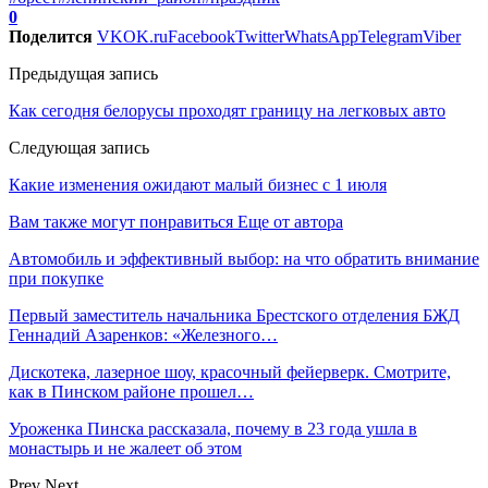
0
Поделится
VK
OK.ru
Facebook
Twitter
WhatsApp
Telegram
Viber
Предыдущая запись
Как сегодня белорусы проходят границу на легковых авто
Следующая запись
Какие изменения ожидают малый бизнес с 1 июля
Вам также могут понравиться
Еще от автора
Автомобиль и эффективный выбор: на что обратить внимание
при покупке
Первый заместитель начальника Брестского отделения БЖД
Геннадий Азаренков: «Железного…
Дискотека, лазерное шоу, красочный фейерверк. Смотрите,
как в Пинском районе прошел…
Уроженка Пинска рассказала, почему в 23 года ушла в
монастырь и не жалеет об этом
Prev
Next