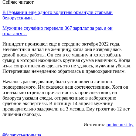
Сейчас читают
В Германии еще одного водителя обманули старыми
белорусскими…
Мужчине случайно перевели 367 зарплат за раз, а он
отказался…
Инцидент произошел еще в середине октября 2022 года.
Неизвестный напал на женщину, когда она возвращалась
домой после работы. Он сел в ее машину и хотел забрать
сумку, в которой находилась крупная сумма наличных. Когда
из-за сопротивления сделать это не удалось, мужчина убежал.
Потерпевшая немедленно обратилась к правоохранителям.
Началось расследование, была установлена личность
подозреваемого. Им оказался наш соотечественник. Хотя он
изначально отрицал причастность к происшествию, на
белоруса указали следы, отправленные в лабораторию
судебной экспертизы. В пятницу 14 апреля мужчину
предварительно задержали на 3 месяца. Ему грозит до 12 лет
лишения свободы.
Источник:
onlinebrest.by
#беларусь
#польша