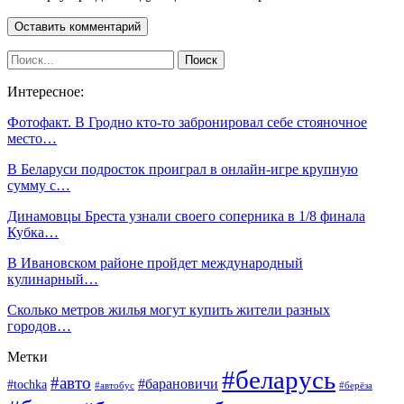
Интересное:
Фотофакт. В Гродно кто-то забронировал себе стояночное
место…
В Беларуси подросток проиграл в онлайн-игре крупную
сумму с…
Динамовцы Бреста узнали своего соперника в 1/8 финала
Кубка…
В Ивановском районе пройдет международный
кулинарный…
Сколько метров жилья могут купить жители разных
городов…
Метки
#беларусь
#авто
#барановичи
#tochka
#автобус
#берёза