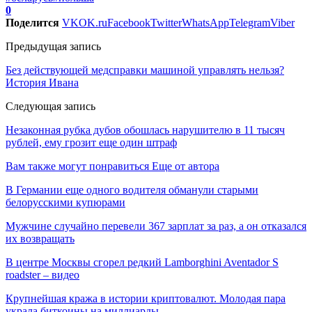
0
Поделится
VK
OK.ru
Facebook
Twitter
WhatsApp
Telegram
Viber
Предыдущая запись
Без действующей медсправки машиной управлять нельзя?
История Ивана
Следующая запись
Незаконная рубка дубов обошлась нарушителю в 11 тысяч
рублей, ему грозит еще один штраф
Вам также могут понравиться
Еще от автора
В Германии еще одного водителя обманули старыми
белорусскими купюрами
Мужчине случайно перевели 367 зарплат за раз, а он отказался
их возвращать
В центре Москвы сгорел редкий Lamborghini Aventador S
roadster – видео
Крупнейшая кража в истории криптовалют. Молодая пара
украла биткоины на миллиарды…