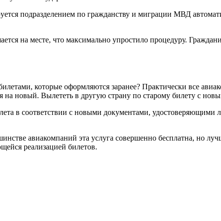
уется подразделением по гражданству и миграции МВД автоматич
ется на месте, что максимально упростило процедуру. Гражданин
 с билетами, которые оформляются заранее? Практически все ав
я на новый. Вылететь в другую страну по старому билету с новы
илета в соответствии с новыми документами, удостоверяющими 
инстве авиакомпаний эта услуга совершенно бесплатна, но лучш
ющейся реализацией билетов.