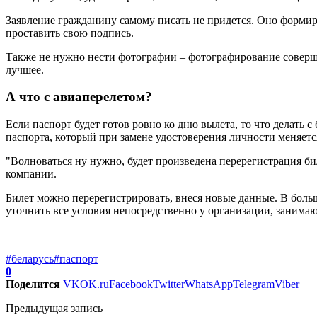
Заявление гражданину самому писать не придется. Оно формир
проставить свою подпись.
Также не нужно нести фотографии – фотографирование соверша
лучшее.
А что с авиаперелетом?
Если паспорт будет готов ровно ко дню вылета, то что делать
паспорта, который при замене удостоверения личности меняетс
"Волноваться ну нужно, будет произведена перерегистрация б
компании.
Билет можно перерегистрировать, внеся новые данные. В больш
уточнить все условия непосредственно у организации, занима
#беларусь
#паспорт
0
Поделится
VK
OK.ru
Facebook
Twitter
WhatsApp
Telegram
Viber
Предыдущая запись