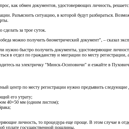
вопрос, как обмен документов, удостоверяющих личность, решает
ации. Разъяснить ситуацию, в которой будут разбираться. Возмо
ерты.
сделать за трое суток.
 обеда можно получить биометрический документ", – сказал эксп
ли нужно быстро получить документы, удостоверяющие личность,
ься в отдел по гражданству и миграции по месту регистрации, а
адитесь на электричку "Минск-Осиповичи" и езжайте в Пуховичи"
ртный центр по месту регистрации нужно предъявить следующие
щий его утрату;
ром 40×50 мм (одним листом);
брака;
ряющие личность, то процедура еще проще. В этом случае в отд
 об уплате государственной пошлины.