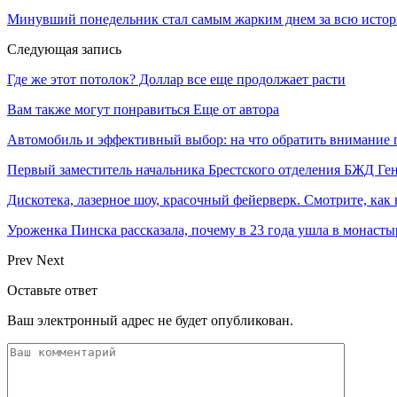
Минувший понедельник стал самым жарким днем за всю исто
Следующая запись
Где же этот потолок? Доллар все еще продолжает расти
Вам также могут понравиться
Еще от автора
Автомобиль и эффективный выбор: на что обратить внимание 
Первый заместитель начальника Брестского отделения БЖД Г
Дискотека, лазерное шоу, красочный фейерверк. Смотрите, ка
Уроженка Пинска рассказала, почему в 23 года ушла в монастыр
Prev
Next
Оставьте ответ
Ваш электронный адрес не будет опубликован.