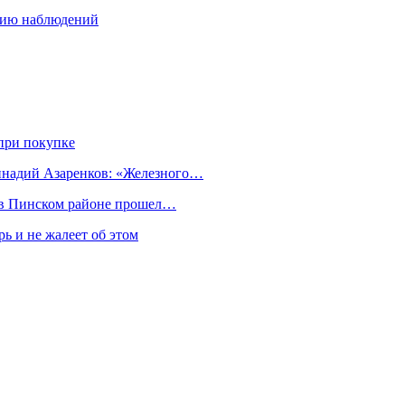
рию наблюдений
при покупке
еннадий Азаренков: «Железного…
к в Пинском районе прошел…
ь и не жалеет об этом